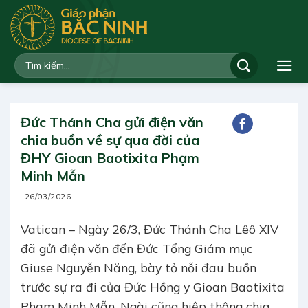
Bỏ
qua
nội
dung
Đức Thánh Cha gửi điện văn
chia buồn về sự qua đời của
ĐHY Gioan Baotixita Phạm
Minh Mẫn
26/03/2026
Vatican – Ngày 26/3, Đức Thánh Cha Lêô XIV
đã gửi điện văn đến Đức Tổng Giám mục
Giuse Nguyễn Năng, bày tỏ nỗi đau buồn
trước sự ra đi của Đức Hồng y Gioan Baotixita
Phạm Minh Mẫn. Ngài cũng hiệp thông chia