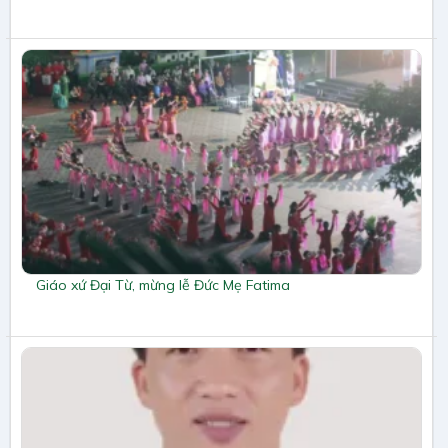
Giáo xứ Đại Từ, mừng lễ Đức Mẹ Fatima