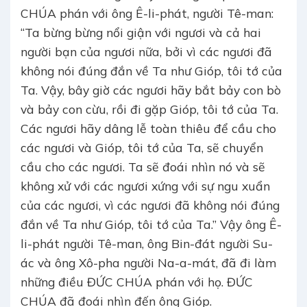
CHÚA phán với ông Ê-li-phát, người Tê-man:
“Ta bừng bừng nổi giận với ngươi và cả hai
người bạn của ngươi nữa, bởi vì các ngươi đã
không nói đúng đắn về Ta như Gióp, tôi tớ của
Ta. Vậy, bây giờ các ngươi hãy bắt bảy con bò
và bảy con cừu, rồi đi gặp Gióp, tôi tớ của Ta.
Các ngươi hãy dâng lễ toàn thiêu để cầu cho
các ngươi và Gióp, tôi tớ của Ta, sẽ chuyển
cầu cho các ngươi. Ta sẽ đoái nhìn nó và sẽ
không xử với các ngươi xứng với sự ngu xuẩn
của các ngươi, vì các ngươi đã không nói đúng
đắn về Ta như Gióp, tôi tớ của Ta.” Vậy ông Ê-
li-phát người Tê-man, ông Bin-đát người Su-
ác và ông Xô-pha người Na-a-mát, đã đi làm
những điều ĐỨC CHÚA phán với họ. ĐỨC
CHÚA đã đoái nhìn đến ông Gióp.