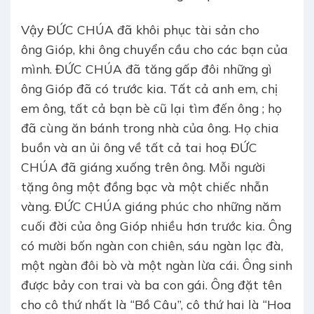
Vậy ĐỨC CHÚA đã khôi phục tài sản cho
ông Gióp, khi ông chuyển cầu cho các bạn của
mình. ĐỨC CHÚA đã tăng gấp đôi những gì
ông Gióp đã có trước kia. Tất cả anh em, chị
em ông, tất cả bạn bè cũ lại tìm đến ông ; họ
đã cùng ăn bánh trong nhà của ông. Họ chia
buồn và an ủi ông về tất cả tai hoạ ĐỨC
CHÚA đã giáng xuống trên ông. Mỗi người
tặng ông một đồng bạc và một chiếc nhẫn
vàng. ĐỨC CHÚA giáng phúc cho những năm
cuối đời của ông Gióp nhiều hơn trước kia. Ông
có mười bốn ngàn con chiên, sáu ngàn lạc đà,
một ngàn đôi bò và một ngàn lừa cái. Ông sinh
được bảy con trai và ba con gái. Ông đặt tên
cho cô thứ nhất là “Bồ Câu”, cô thứ hai là “Hoa