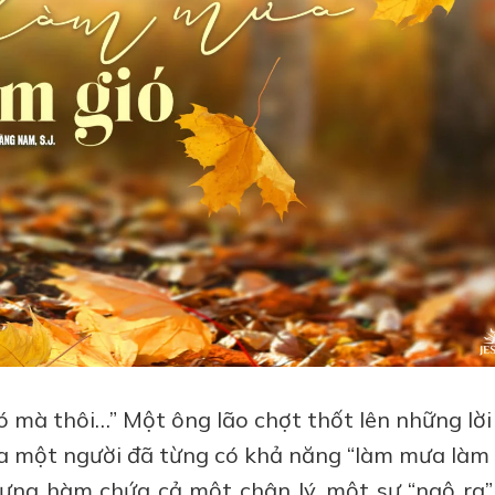
ó mà thôi…” Một ông lão chợt thốt lên những lời
a một người đã từng có khả năng “làm mưa làm g
hưng hàm chứa cả một chân lý, một sự “ngộ ra”