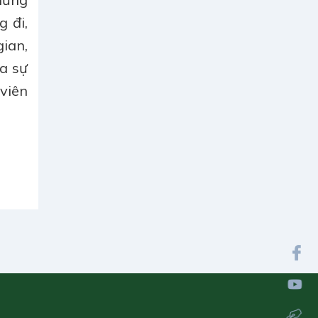
 đi,
gian,
a sự
viên