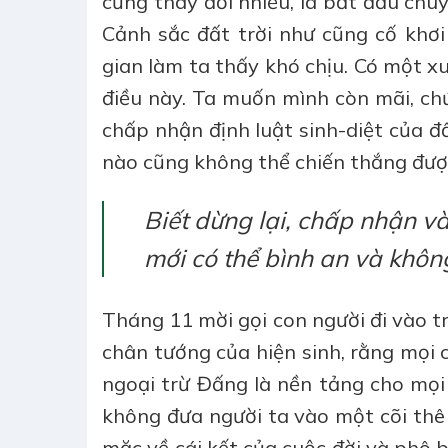
cũng thay đổi nhiều, lá bắt đầu chuy
Cảnh sắc đất trời như cũng cố khơi 
gian làm ta thấy khó chịu. Có một 
điều này. Ta muốn mình còn mãi, ch
chấp nhận định luật sinh-diệt của đ
nào cũng không thể chiến thắng đượ
Biết dừng lại, chấp nhận và
mới có thể bình an và không
Tháng 11 mời gọi con người đi vào tr
chân tướng của hiện sinh, rằng mọi cá
ngoại trừ Đấng là nền tảng cho mọi
không đưa người ta vào một cõi thê
mặc về cái kết của cuộc đời và phô 