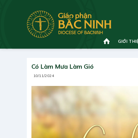
Bỏ
qua
nội
dung
GIỚI THI
Có Làm Mưa Làm Gió
10/11/2024