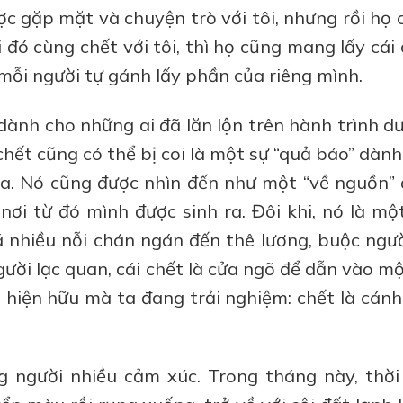
ợc gặp mặt và chuyện trò với tôi, nhưng rồi họ
 đó cùng chết với tôi, thì họ cũng mang lấy cái
, mỗi người tự gánh lấy phần của riêng mình.
 dành cho những ai đã lăn lộn trên hành trình 
 chết cũng có thể bị coi là một sự “quả báo” dàn
xa. Nó cũng được nhìn đến như một “về nguồn” 
ơi từ đó mình được sinh ra. Đôi khi, nó là một
á nhiều nỗi chán ngán đến thê lương, buộc ngườ
gười lạc quan, cái chết là cửa ngõ để dẫn vào m
 hiện hữu mà ta đang trải nghiệm: chết là cánh
 người nhiều cảm xúc. Trong tháng này, thời 