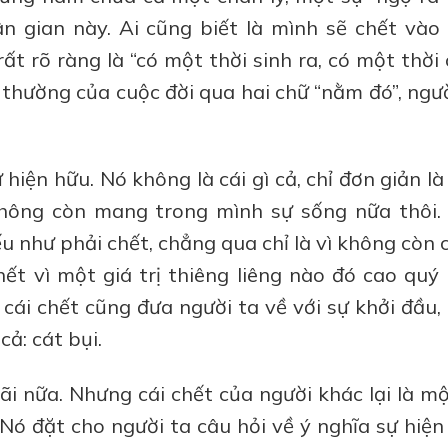
n gian này. Ai cũng biết là mình sẽ chết vào
ất rõ ràng là “có một thời sinh ra, có một thời
 thường của cuộc đời qua hai chữ “nằm đó”, ngư
hiện hữu. Nó không là cái gì cả, chỉ đơn giản là
 không còn mang trong mình sự sống nữa thôi.
u như phải chết, chẳng qua chỉ là vì không còn
ết vì một giá trị thiêng liêng nào đó cao quý 
ì, cái chết cũng đưa người ta về với sự khởi đầu
ả: cát bụi.
cãi nữa. Nhưng cái chết của người khác lại là m
Nó đặt cho người ta câu hỏi về ý nghĩa sự hiện