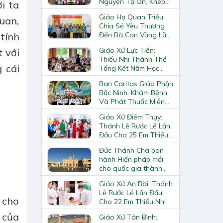
Nguyện Tạ Ơn, Khép
i ta
Lại Khóa Huấn Luyện
Giáo Họ Quan Triều:
uan,
Giáo Lý Viên Cấp II
Chia Sẻ Yêu Thương
Đến Bà Con Vùng Lũ
tính
Lai Châu
Giáo Xứ Lực Tiến:
t với
Thiếu Nhi Thánh Thể
 cái
Tổng Kết Năm Học
Giáo Lý
Ban Caritas Giáo Phận
Bắc Ninh: Khám Bệnh
Và Phát Thuốc Miễn
Phí Tại Giáo Xứ Đồng
Giáo Xứ Điềm Thụy:
Chương
Thánh Lễ Rước Lễ Lần
Đầu Cho 25 Em Thiếu
Nhi
Đức Thánh Cha ban
hành Hiến pháp mới
cho quốc gia thành
Vatican
Giáo Xứ An Bài: Thánh
Lễ Rước Lễ Lần Đầu
 cho
Cho 22 Em Thiếu Nhi
n của
Giáo Xứ Tân Bình: