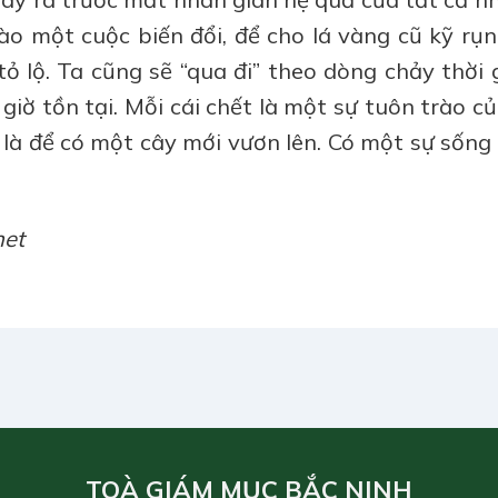
o một cuộc biến đổi, để cho lá vàng cũ kỹ rụng
ỏ lộ. Ta cũng sẽ “qua đi” theo dòng chảy thời 
ờ tồn tại. Mỗi cái chết là một sự tuôn trào củ
 là để có một cây mới vươn lên. Có một sự sống 
net
TOÀ GIÁM MỤC BẮC NINH