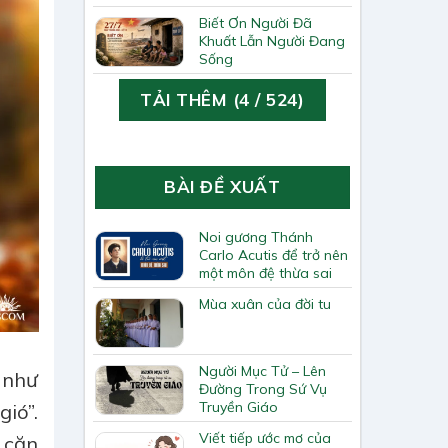
Biết Ơn Người Đã
Khuất Lẫn Người Đang
Sống
TẢI THÊM
(
4
/ 524)
BÀI ĐỀ XUẤT
Noi gương Thánh
Carlo Acutis để trở nên
một môn đệ thừa sai
Mùa xuân của đời tu
Người Mục Tử – Lên
 như
Đường Trong Sứ Vụ
Truyền Giáo
ió”.
Viết tiếp ước mơ của
 căn