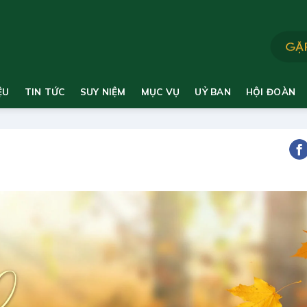
ỆU
TIN TỨC
SUY NIỆM
MỤC VỤ
UỶ BAN
HỘI ĐOÀN