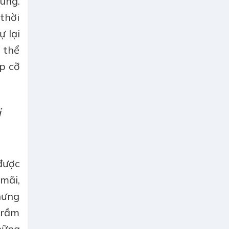
lùng.
thời
 lại
 thể
p cỡ
i
 được
 mãi,
hưng
trầm
hững