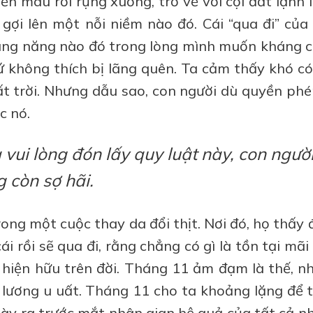
ển màu rồi rụng xuống, trở về với cội đất lạnh 
gợi lên một nỗi niềm nào đó. Cái “qua đi” của 
xung năng nào đó trong lòng mình muốn kháng cự
ứ không thích bị lãng quên. Ta cảm thấy khó có
ất trời. Nhưng dẫu sao, con người dù quyền phé
c nó.
 vui lòng đón lấy quy luật này, con ngườ
 còn sợ hãi.
ong một cuộc thay da đổi thịt. Nơi đó, họ thấy
i rồi sẽ qua đi, rằng chẳng có gì là tồn tại mãi
 hiện hữu trên đời. Tháng 11 ảm đạm là thế, n
 lương u uất. Tháng 11 cho ta khoảng lặng để 
bày ra trước mắt nhân gian hệ quả của tất cả n