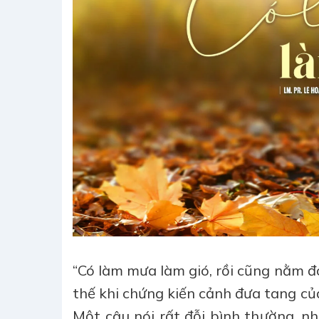
“Có làm mưa làm gió, rồi cũng nằm đ
thế khi chứng kiến cảnh đưa tang củ
Một câu nói rất đỗi bình thường, n