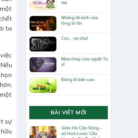
mẹ
 một
 chết
Những lời kinh của
lòng tri ân
ời ta
Con… nợ cha!
 việc
Mùa chay của người Tu
 Nếu
sĩ
 chọn
Đừng là bản sao
hơn.
, một
BÀI VIẾT MỚI
ột sự
Giáo Họ Cửa Sông –
 hữu
xứ Hoà Loan: Cầu