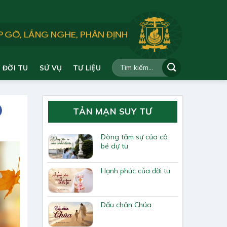
ĐỜI TU
SỨ VỤ
TƯ LIỆU
TẢN MẠN SUY TƯ
Dòng tâm sự của cô
bé dự tu
Hạnh phúc của đời tu
Dấu chân Chúa