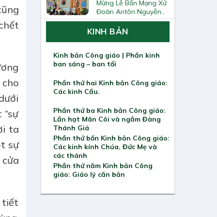
Mừng Lễ Bổn Mạng Xứ
 cũng
Đoàn Antôn Nguyễn
Tiến Đích Và Bế Giảng
 chết
Năm Học Giáo Lý
KINH BẢN
2025–2026
Kinh bản Công giáo | Phần kinh
ban sáng – ban tối
dương
h cho
Phần thứ hai Kinh bản Công giáo:
Các kinh Cầu.
dưới
Phần thứ ba Kinh bản Công giáo:
 “sự
Lần hạt Mân Côi và ngắm Đàng
i ta
Thánh Giá
Phần thứ bốn Kinh bản Công giáo:
ột sự
Các kinh kính Chúa, Đức Mẹ và
các thánh
 cửa
Phần thứ năm Kinh bản Công
giáo: Giáo lý căn bản
tiết