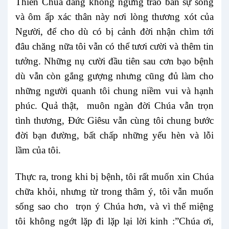
Thiên Chúa đấng không ngững trao ban sự sống
và ôm ấp xác thân này nơi lòng thương xót của
Người, để cho dù có bị cảnh đời nhận chìm tới
đâu chăng nữa tôi vẫn có thể tươi cười và thêm tin
tưởng. Những nụ cười đầu tiên sau cơn bạo bệnh
dù vẫn còn gắng gượng nhưng cũng đủ làm cho
những người quanh tôi chung niềm vui và hạnh
phúc. Quả thật, muôn ngàn đời Chúa vẫn trọn
tình thương, Đức Giêsu vẫn cùng tôi chung bước
đời bạn đường, bất chấp những yếu hèn và lỗi
lầm của tôi.
Thực ra, trong khi bị bệnh, tôi rất muốn xin Chúa
chữa khỏi, nhưng từ trong thâm ý, tôi vẫn muốn
sống sao cho trọn ý Chúa hơn, và vì thế miệng
tôi không ngớt lặp đi lặp lại lời kinh :”Chúa ơi,