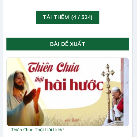
TẢI THÊM
(
4
/ 524)
BÀI ĐỀ XUẤT
Thiên Chúa Thật Hài Hước!