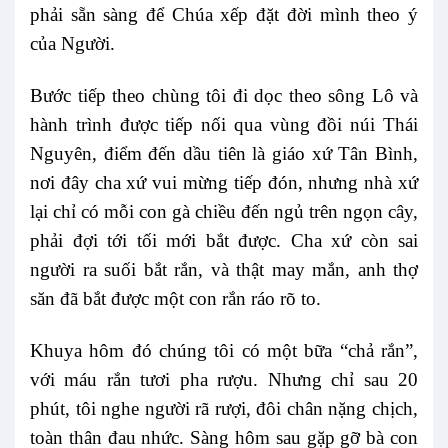
phải sẵn sàng để Chúa xếp đặt đời mình theo ý
của Người.
Bước tiếp theo chùng tôi đi dọc theo sông Lô và
hành trình được tiếp nối qua vùng đồi núi Thái
Nguyên, điểm đến dầu tiên là giáo xứ Tân Bình,
nơi đây cha xứ vui mừng tiếp đón, nhưng nhà xứ
lại chỉ có mỗi con gà chiều đến ngủ trên ngọn cây,
phải đợi tới tối mới bắt được. Cha xứ còn sai
người ra suối bắt rắn, và thật may mắn, anh thợ
săn đã bắt được một con rắn ráo rõ to.
Khuya hôm đó chúng tôi có một bữa “chả rắn”,
với máu rắn tươi pha rượu. Nhưng chỉ sau 20
phút, tôi nghe người rã rượi, đôi chân nặng chịch,
toàn thân đau nhức. Sàng hôm sau gặp gỡ bà con