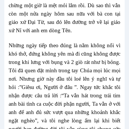
chừng một giờ là mệt mỏi lắm rồi. Dù sao thì vẫn
còn một nửa ngày hôm sau nữa với bà con tại
giáo xứ Đại Từ, sau đó lên đường trở về lại giáo
xứ Nỉ với anh em dòng Tên.
Những ngày tiếp theo đúng là nằm không nổi vì
khó thở, đứng không yên mà đi cũng không được
trong khi lưng với bụng và 2 giò rát như bị bỏng.
Tôi đã quen đặt mình trong tay Chúa mọi lúc mọi
nơi. Nhưng giờ này đầu tôi loé lên ý nghĩ và tự
hỏi :”Giêsu ơi, Người ở đâu ”. Ngay tức khắc tôi
nhận được câu trả lời :“Ta vẫn hát trong trái tim
anh bài tình ca cuộc đời phận người, Ta vẫn ở với
anh để anh đủ sức vượt qua những khoảnh khắc
ngặt nghèo”, và tôi nghe lòng ấm lại khi biết
người bạn đường đời tôi vẫn cùng tôi chung sức