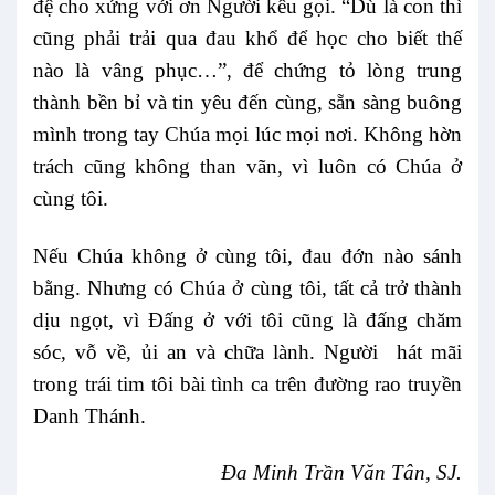
đệ cho xứng với ơn Người kêu gọi. “Dù là con thì
cũng phải trải qua đau khổ để học cho biết thế
nào là vâng phục…”, để chứng tỏ lòng trung
thành bền bỉ và tin yêu đến cùng, sẵn sàng buông
mình trong tay Chúa mọi lúc mọi nơi. Không hờn
trách cũng không than vãn, vì luôn có Chúa ở
cùng tôi.
Nếu Chúa không ở cùng tôi, đau đớn nào sánh
bằng. Nhưng có Chúa ở cùng tôi, tất cả trở thành
dịu ngọt, vì Đấng ở với tôi cũng là đấng chăm
sóc, vỗ về, ủi an và chữa lành. Người hát mãi
trong trái tim tôi bài tình ca trên đường rao truyền
Danh Thánh.
Đa Minh Trần Văn Tân, SJ.