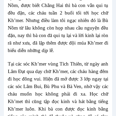
Nồm, được biết Chằng Hai thì bà con vẫn qui tụ
đều đặn, các cháu tuần 2 buổi tối tới học chữ
Kh’mer. Nhưng điều làm tôi ngạc nhiên đó là Bù
Nồm từ lâu không còn họp nhau cầu nguyện đều
đặn, nay thì bà con đã qui tụ lại và lời kinh lại ròn
rã như xưa, đã lập thêm được đội múa Kh’mer đi
biểu diễn những dịp lễ.
Tại các sóc Kh’mer vùng Tích Thiên, từ ngày anh
Lâm Đạt qua dạy chữ Kh’mer, các cháu hàng đêm
đi học đông vui. Hiện đã mở được 3 lớp ngay tại
các sóc Lâm Bui, Bù Phu và Bà Ven, nhờ vậy các
cháu muốn học không phải đi xa. Học chữ
Kh’met thì cũng tập đọc kinh và hát bằng tiếng
Kh’mer luôn. Khi bà con được đọc kinh bằng