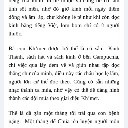
tiếng của mình thì dễ thuộc và cũng dễ có tâm
tình sốt mến, nhờ đó giớ kinh mỗi ngày thêm
đông và ấm áp, chư không lẻ tẻ như khi còn đọc
kinh bằng tiếng Việt, lõm bõm chỉ có ít người
thuộc.
Bà con Kh’mer được lợi thế là có sẵn Kinh
Thánh, sách hát và sách kinh ở bên Campuchia,
chỉ việc qua lấy đem về và giúp nhau tập đọc
thẳng chữ của mình, điều này các cháu học lẹ lắm,
người lớn cứ thế đọc theo. Cũng có sẵn những
nhạc thánh ca múa, nhờ vậy có thể dễ dàng hình
thành các đội múa theo giai điệu Kh’mer.
Thế là đã gần một tháng tôi trải qua cơn bệnh
nặng. Một tháng để Chúa rèn luyện người môn