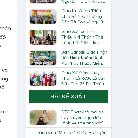
Nguyện Tạ Ơn, Khép
Lại Khóa Huấn Luyện
Giáo Họ Quan Triều:
Giáo Lý Viên Cấp II
Chia Sẻ Yêu Thương
Đến Bà Con Vùng Lũ
Lai Châu
 nhân
Giáo Xứ Lực Tiến:
 đó
Thiếu Nhi Thánh Thể
Tổng Kết Năm Học
y
Giáo Lý
Ban Caritas Giáo Phận
Bắc Ninh: Khám Bệnh
Và Phát Thuốc Miễn
Phí Tại Giáo Xứ Đồng
) và
Giáo Xứ Điềm Thụy:
Chương
mạng
Thánh Lễ Rước Lễ Lần
Đầu Cho 25 Em Thiếu
số
Nhi
BÀI ĐỀ XUẤT
au
ĐTC Phanxicô mời gọi
hãy truyền ngọn lửa
p
“tình yêu thương xót”
của Chúa Giê-su
Thánh vịnh đáp ca lễ Chúa Ba Ngôi