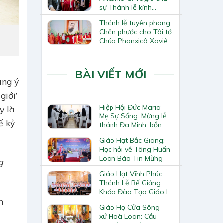
sự Thánh lễ kính
Thánh Tô-ma Tông đồ
Thánh lễ tuyên phong
tại Nhà thờ Chính tòa
Chân phước cho Tôi tớ
Hà Nội
Chúa Phanxicô Xaviê
Trương Bửu Diệp
BÀI VIẾT MỚI
ang ý
giới’
Hiệp Hội Đức Maria –
y là
Mẹ Sự Sống: Mừng lễ
ế kỷ
thánh Đa Minh, bổn
mạng Hiệp Hội
Giáo Hạt Bắc Giang:
Học hỏi về Tông Huấn
Loan Báo Tin Mừng
g
Giáo Hạt Vĩnh Phúc:
Thánh Lễ Bế Giảng
Khóa Đào Tạo Giáo Lý
m
Viên – Huynh Trưởng
Giáo Họ Cửa Sông –
Cấp II
xứ Hoà Loan: Cầu