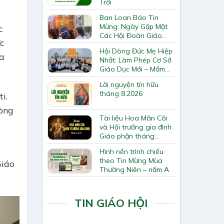
Trời
Ban Loan Báo Tin
Mừng: Ngày Gặp Mặt
c
Các Hội Đoàn Giáo
ức
Hạt Bắc Giang
Hội Dòng Đức Mẹ Hiệp
ủa
Nhất: Làm Phép Cơ Sở
Giáo Dục Mới – Mầm
Non Thiên Ân
Lời nguyện tín hữu
tháng 8.2026
i.
òng
Tài liệu Hoa Mân Côi
và Hội trưởng gia đình
Giáo phận tháng
8.2026
Hình nền trình chiếu
theo Tin Mừng Mùa
Giáo
Thường Niên – năm A
TIN GIÁO HỘI