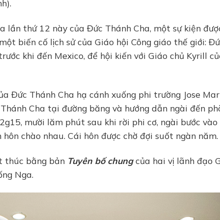
h).
ia lần thứ 12 này của Đức Thánh Cha, một sự kiện đượ
 một biến cố lịch sử của Giáo hội Công giáo thế giới: Đ
ước khi đến Mexico, để hội kiến với Giáo chủ Kyrill c
của Đức Thánh Cha hạ cánh xuống phi trường Jose Mart
 Thánh Cha tại đường băng và hướng dẫn ngài đến ph
 2g15, mười lăm phút sau khi rời phi cơ, ngài bước vào
 ôm hôn chào nhau. Cái hôn được chờ đợi suốt ngàn năm.
ết thúc bằng bản
Tuyên bố chung
của hai vị lãnh đạo 
ống Nga.