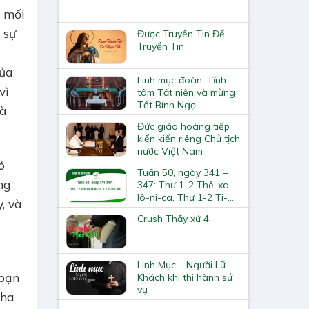
g mối
 sự
Được Truyền Tin Để
Truyền Tin
của
Linh mục đoàn: Tĩnh
vì
tâm Tất niên và mừng
Tết Bính Ngọ
và
Đức giáo hoàng tiếp
kiến kiến riêng Chủ tịch
nước Việt Nam
ó
Tuần 50, ngày 341 –
ng
347: Thư 1-2 Thê-xa-
lô-ni-ca, Thư 1-2 Ti-
, và
mô-thê | 365 ngày
Crush Thầy xứ 4
Hiệp hành với Lời Chúa
Linh Mục – Người Lữ
 bạn
Khách khi thi hành sứ
vụ
Cha