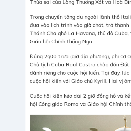
Thừa sai của Lòng Thương Xót và Hoà Bìn
Trong chuyến tông du ngoài lãnh thổ Ital
đưa vào lịch trình vào giờ chót, trở thành
Thánh Cha ghé La Havana, thủ đô Cuba, tr
Giáo hội Chính thống Nga.
Đúng 2g00 trưa (giờ địa phương), phi cơ 
Chủ tịch Cuba Raul Castro chào đón Đức
dành riêng cho cuộc hội kiến. Tại đây, lúc
cuộc hội kiến với Giáo chủ Kyrill. Hai vị
Cuộc hội kiến kéo dài 2 giờ đồng hồ và k
hội Công giáo Roma và Giáo hội Chính th