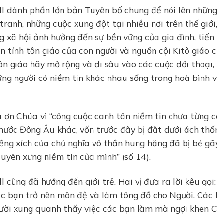
ll dành phần lớn bản Tuyên bố chung để nói lên nhữn
tranh, những cuộc xung đột tại nhiều nơi trên thế giới,
g xã hội ảnh hưởng đến sự bền vững của gia đình, tiến
 tính tôn giáo của con người và nguồn cội Kitô giáo 
ôn giáo hãy mở rộng và đi sâu vào các cuộc đối thoại, 
ững người có niềm tin khác nhau sống trong hoà bình 
tạ ơn Chúa vì “công cuộc canh tân niềm tin chưa từng c
nước Đông Âu khác, vốn trước đây bị đặt dưới ách thố
xiềng xích của chủ nghĩa vô thần hung hăng đã bị bẻ gãy
tuyên xưng niềm tin của mình” (số 14).
 cũng đã hướng đến giới trẻ. Hai vị đưa ra lời kêu gọi:
c bạn trở nên môn đệ và làm tông đồ cho Người. Các
gười xung quanh thấy việc các bạn làm mà ngợi khen 