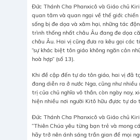
Đức Thánh Cha Phanxicô và Giáo chủ Kiri
quan tâm và quan ngại về thế giới: chiến 
sống bị đe dọa và xâm hại, những tác độn
trình thống nhất châu Âu đang đe dọa căn
châu Âu. Hai vị cũng đưa ra kêu gọi các t
“sự khác biệt tôn giáo không ngăn cản nh
hoà hợp” (số 13).
Khi đề cập đến tự do tôn giáo, hai vị đã 
đang diễn ra ở nước Nga, cũng như nhiều 
trị của chủ nghĩa vô thần, còn ngày nay, 
hiện nhiều nơi người Kitô hữu đựơc tự do 
Đức Thánh Cha Phanxicô và Giáo chủ Kirill
“Thiên Chúa yêu từng bạn trẻ và mong cá
hãy trở nên ánh sáng trần gian để mọi n