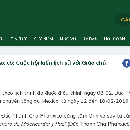
ỆU
TIN TỨC
SUY NIỆM
MỤC VỤ
UỶ BAN
HỘI ĐOÀN
cô: Cuộc hội kiến lịch sử với Giáo chủ
theo lịch trình đã được điều chỉnh ngày 08-02, Đức 
u chuyến tông du Mexico, từ ngày 12 đến 18-02-2016.
n Đức Thánh Cha Phanxicô bằng tâm tình và suy tư củ
onero de Misericordia y Paz”
(Đức Thánh Cha Phanxicô 