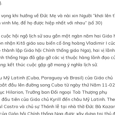
).
hy vọng khi hướng về Đức Mẹ và nài xin Người “khơi lên t
 vinh Mẹ, để họ được hiệp nhất với nhau” (số 30)
 cuộc hội ngộ lịch sử sau gần một ngàn năm hai Giáo 
n nhận Kitô giáo sau biến cố ông hoàng Vladimir I củ
thành lập Giáo hội Chính thống giáo Nga), hai vị lãn
nh thống Nga đã gặp gỡ các vị thuộc hàng lãnh đạo c
ung
, kết thúc cuộc gặp gỡ mang ý nghĩa lịch sử.
 Mỹ Latinh (Cuba, Paraguay và Brasil) của Giáo chủ
đã bắt đầu lên đường sang Cuba từ ngày thứ Năm 11-02
ục Hilarion, Trưởng ban Đối ngoại Toà Thượng phụ
 đầu tiên của Giáo chủ Kyrill đến châu Mỹ Latinh. Th
Raul Castro và chủ sự Thánh lễ tại nhà thờ Đức Bà Kazan
 của Giáo hội Chính thống Nga được xây dựng tại thủ 