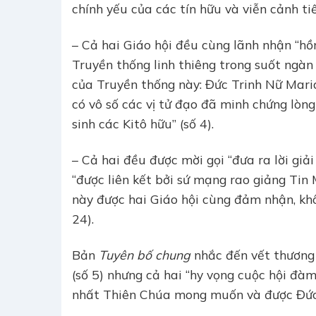
chính yếu của các tín hữu và viễn cảnh ti
– Cả hai Giáo hội đều cùng lãnh nhận “h
Truyền thống linh thiêng trong suốt ngàn
của Truyền thống này: Đức Trinh Nữ Mari
có vô số các vị tử đạo đã minh chứng lòng
sinh các Kitô hữu” (số 4).
– Cả hai đều được mời gọi “đưa ra lời giải
“được liên kết bởi sứ mạng rao giảng Tin
này được hai Giáo hội cùng đảm nhận, kh
24).
Bản
Tuyên bố chung
nhắc đến vết thương 
(số 5) nhưng cả hai “hy vọng cuộc hội đàm
nhất Thiên Chúa mong muốn và được Đức K