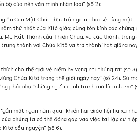
ến bộ của nền văn minh nhân loại” (số 2);
ồng ân Con Một Chúa đến trần gian, chia sẻ cùng một
 năm thứ nhất của Kitô giáo; cùng tôn kính các chứng
a, Mẹ Rất Thánh của Thiên Chúa, và các thánh, trong
 trung thành với Chúa Kitô và trở thành ‘hạt giống nả
 thích cho thế giới về niềm hy vọng nơi chúng ta” (số 3
 Mừng Chúa Kitô trong thế giới ngày nay” (số 24). Sứ 
ông phải như “những người cạnh tranh mà là anh em” (
“gần một ngàn năm qua” khiến hai Giáo hội lìa xa nh
 của chúng ta có thể đóng góp vào việc tái lập sự hiệ
itô cầu nguyện” (số 6).