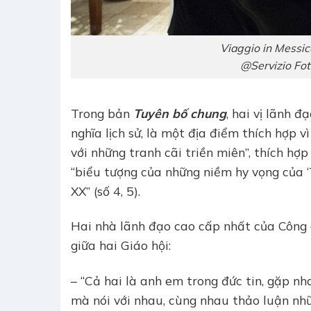
Viaggio in Messico
@Servizio Fot
Trong bản
Tuyên bố chung
, hai vị lãnh 
nghĩa lịch sử, là một địa điểm thích hợp v
với những tranh cãi triền miên”, thích hợp
“biểu tượng của những niềm hy vọng của ‘T
XX” (số 4, 5).
Hai nhà lãnh đạo cao cấp nhất của Công 
giữa hai Giáo hội:
– “Cả hai là anh em trong đức tin, gặp nh
mà nói với nhau, cùng nhau thảo luận nhữ