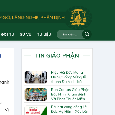
ĐỜI TU
SỨ VỤ
TƯ LIỆU
TIN GIÁO PHẬN
Hiệp Hội Đức Maria –
Mẹ Sự Sống: Mừng lễ
Thánh
thánh Đa Minh, bổn
mạng Hiệp Hội
Ban Caritas Giáo Phận
Bắc Ninh: Khám Bệnh
Và Phát Thuốc Miễn
a
Phí Tại Giáo Xứ Đồng
Bài hát cộng đồng Lễ
Chương
– Vị
Đức Mẹ Hồn – Xác Lên