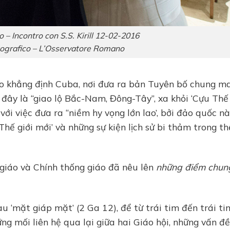
 – Incontro con S.S. Kirill 12-02-2016
ografico – L’Osservatore Romano
đạo khẳng định Cuba, nơi đưa ra bản Tuyên bố chung m
ì đây là “giao lộ Bắc-Nam, Đông-Tây”, xa khỏi ‘Cựu Thế 
 với việc đưa ra “niềm hy vọng lớn lao’, bởi đảo quốc nà
hế giới mới’ và những sự kiện lịch sử bi thảm trong th
giáo và Chính thống giáo đã nêu lên
những điểm chun
au ‘mặt giáp mặt’ (2 Ga 12), để từ trái tim đến trái ti
ng mối liên hệ qua lại giữa hai Giáo hội, những vấn đề