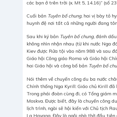
các bạn ở trên trời (x. Mt 5, 14.16)” (số 23
Cuối bản
Tuyên bố chung
, hai vị bày tỏ 
huynh đệ nơi tất cả những người đang tôn
Sau khi ký bản
Tuyên bố chung
, đánh dấu
không nhìn nhận nhau (từ khi nước Nga đó
Kiev được Rửa tội vào năm 988 và sau đó 
Giáo hội Công giáo Roma và Giáo hội Chí
hai Giáo hội và công bố bản
Tuyên bố ch
Nói thêm về chuyến công du ba nước châu
Chính thống Nga Kyrill: Giáo chủ Kirill 
Trong phái đoàn cùng đi, có Tổng giám m
Moskva. Được biết, đây là chuyến công du
lịch trình, ngài sẽ hội kiến với Chủ tịch 
La Havana. Đây là ngôi nhà thờ đầu tiên