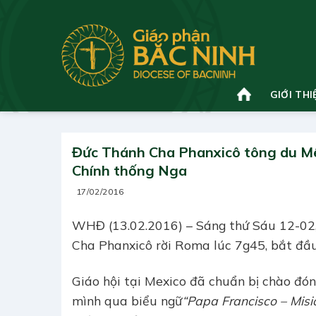
Bỏ
qua
nội
dung
GIỚI THI
Đức Thánh Cha Phanxicô tông du Mêxi
Chính thống Nga
17/02/2016
WHĐ (13.02.2016) – Sáng thứ Sáu 12-02, 
Cha Phanxicô rời Roma lúc 7g45, bắt đầ
Giáo hội tại Mexico đã chuẩn bị chào đó
mình qua biểu ngữ
“Papa Francisco – Misi