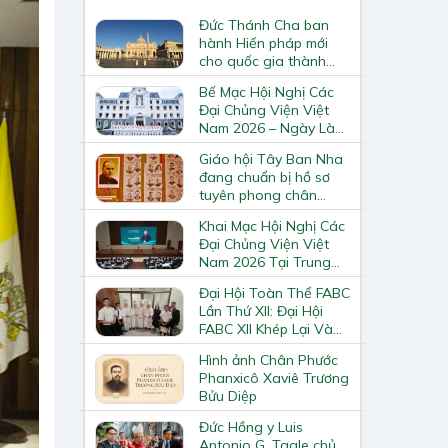
Đức Thánh Cha ban
hành Hiến pháp mới
cho quốc gia thành
Vatican
Bế Mạc Hội Nghị Các
Đại Chủng Viện Việt
Nam 2026 – Ngày Làm
Việc Cuối Cùng
Giáo hội Tây Ban Nha
đang chuẩn bị hồ sơ
tuyên phong chân
phước và phong thánh
Khai Mạc Hội Nghị Các
cho 3.344 vị
Đại Chủng Viện Việt
Nam 2026 Tại Trung
Tâm Mục Vụ Giáo
Đại Hội Toàn Thể FABC
Phận Vinh
Lần Thứ XII: Đại Hội
FABC XII Khép Lại Và
Mở Ra Một Hành Trình
Hình ảnh Chân Phước
Mới Cho Giáo Hội Tại
Phanxicô Xaviê Trương
Châu Á
Bửu Diệp
Đức Hồng y Luis
Antonio G. Tagle chủ