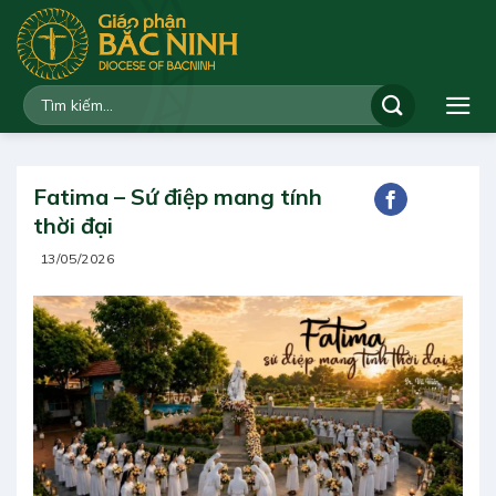
Bỏ
qua
nội
dung
Fatima – Sứ điệp mang tính
thời đại
13/05/2026