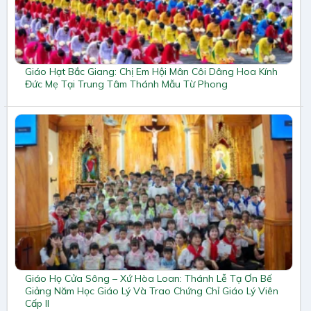
Giáo Hạt Bắc Giang: Chị Em Hội Mân Côi Dâng Hoa Kính
Đức Mẹ Tại Trung Tâm Thánh Mẫu Từ Phong
Giáo Họ Cửa Sông – Xứ Hòa Loan: Thánh Lễ Tạ Ơn Bế
Giảng Năm Học Giáo Lý Và Trao Chứng Chỉ Giáo Lý Viên
Cấp II