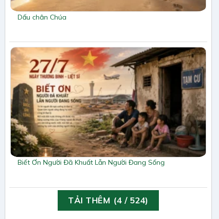
Dấu chân Chúa
Biết Ơn Người Đã Khuất Lẫn Người Đang Sống
TẢI THÊM
(
4
/ 524)