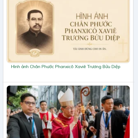
Hình ảnh Chân Phước Phanxicô Xaviê Trương Bửu Diệp