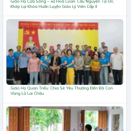
Giáo Họ Cửa Sông – xứ Hoà Loan: Cầu Nguyện Tạ Ơn,
Khép Lại Khóa Huấn Luyện Giáo Lý Viên Cấp II
Giáo Họ Quan Triều: Chia Sẻ Yêu Thương Đến Bà Con
Vùng Lũ Lai Châu