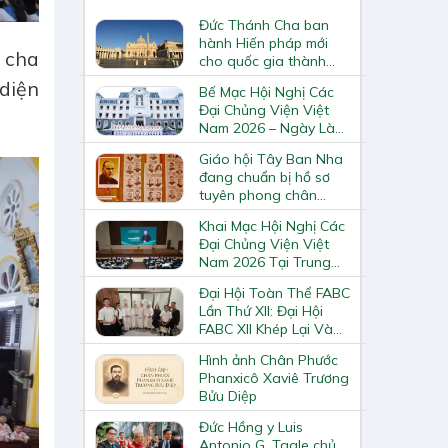
Đức Thánh Cha ban
hành Hiến pháp mới
 cha
cho quốc gia thành
Vatican
diện
Bế Mạc Hội Nghị Các
Đại Chủng Viện Việt
Nam 2026 – Ngày Làm
Việc Cuối Cùng
Giáo hội Tây Ban Nha
đang chuẩn bị hồ sơ
tuyên phong chân
phước và phong thánh
Khai Mạc Hội Nghị Các
cho 3.344 vị
Đại Chủng Viện Việt
Nam 2026 Tại Trung
Tâm Mục Vụ Giáo
Đại Hội Toàn Thể FABC
Phận Vinh
Lần Thứ XII: Đại Hội
FABC XII Khép Lại Và
Mở Ra Một Hành Trình
Hình ảnh Chân Phước
Mới Cho Giáo Hội Tại
Phanxicô Xaviê Trương
Châu Á
Bửu Diệp
Đức Hồng y Luis
Antonio G. Tagle chủ