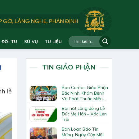
ĐỜI TU
SỨ VỤ
TƯ LIỆU
TIN GIÁO PHẬN
Ban Caritas Giáo Phận
nh lễ
Bắc Ninh: Khám Bệnh
Và Phát Thuốc Miễn
Phí Tại Giáo Xứ Đồng
Bài hát cộng đồng Lễ
Chương
Đức Mẹ Hồn – Xác Lên
Trời
Ban Loan Báo Tin
Mừng: Ngày Gặp Mặt