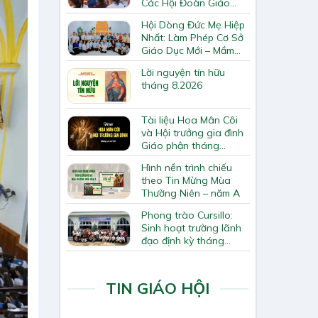
Các Hội Đoàn Giáo
Hạt Bắc Giang
Hội Dòng Đức Mẹ Hiệp
Nhất: Làm Phép Cơ Sở
Giáo Dục Mới – Mầm
Non Thiên Ân
Lời nguyện tín hữu
tháng 8.2026
Tài liệu Hoa Mân Côi
và Hội trưởng gia đình
Giáo phận tháng
8.2026
Hình nền trình chiếu
theo Tin Mừng Mùa
Thường Niên – năm A
Phong trào Cursillo:
Sinh hoạt trường lãnh
đạo định kỳ tháng
7/2026
TIN GIÁO HỘI