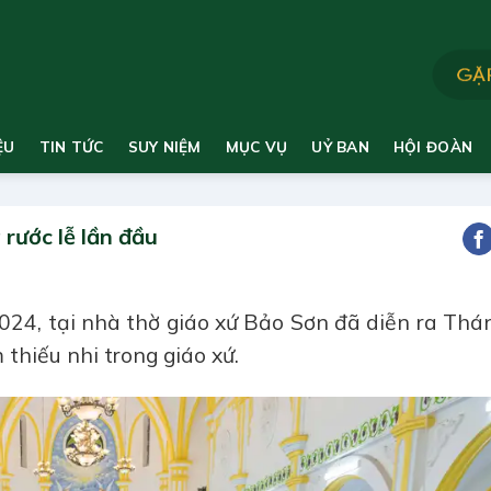
ỆU
TIN TỨC
SUY NIỆM
MỤC VỤ
UỶ BAN
HỘI ĐOÀN
rước lễ lần đầu
24, tại nhà thờ giáo xứ Bảo Sơn đã diễn ra Thá
 thiếu nhi trong giáo xứ.