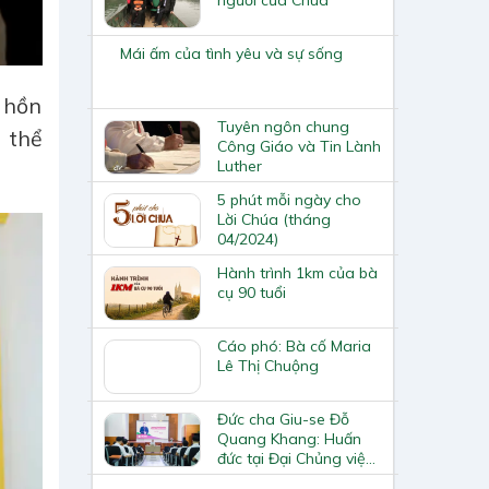
Mái ấm của tình yêu và sự sống
 hồn
Tuyên ngôn chung
 thể
Công Giáo và Tin Lành
Luther
5 phút mỗi ngày cho
Lời Chúa (tháng
04/2024)
Hành trình 1km của bà
cụ 90 tuổi
Cáo phó: Bà cố Maria
Lê Thị Chuộng
Đức cha Giu-se Đỗ
Quang Khang: Huấn
đức tại Đại Chủng viện
Thánh Giu-se Hà Nội