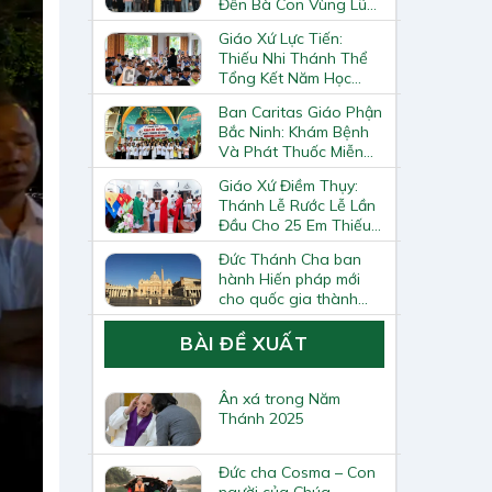
Đến Bà Con Vùng Lũ
Lai Châu
Giáo Xứ Lực Tiến:
Thiếu Nhi Thánh Thể
Tổng Kết Năm Học
Giáo Lý
Ban Caritas Giáo Phận
Bắc Ninh: Khám Bệnh
Và Phát Thuốc Miễn
Phí Tại Giáo Xứ Đồng
Giáo Xứ Điềm Thụy:
Chương
Thánh Lễ Rước Lễ Lần
Đầu Cho 25 Em Thiếu
Nhi
Đức Thánh Cha ban
hành Hiến pháp mới
cho quốc gia thành
Vatican
BÀI ĐỀ XUẤT
Ân xá trong Năm
Thánh 2025
Đức cha Cosma – Con
người của Chúa