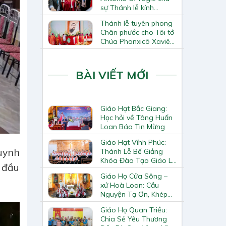
sự Thánh lễ kính
Thánh Tô-ma Tông đồ
Thánh lễ tuyên phong
tại Nhà thờ Chính tòa
Chân phước cho Tôi tớ
Hà Nội
Chúa Phanxicô Xaviê
Trương Bửu Diệp
BÀI VIẾT MỚI
Giáo Hạt Bắc Giang:
Học hỏi về Tông Huấn
Loan Báo Tin Mừng
Giáo Hạt Vĩnh Phúc:
uynh
Thánh Lễ Bế Giảng
Khóa Đào Tạo Giáo Lý
 đầu
Viên – Huynh Trưởng
Giáo Họ Cửa Sông –
Cấp II
xứ Hoà Loan: Cầu
Nguyện Tạ Ơn, Khép
Lại Khóa Huấn Luyện
Giáo Họ Quan Triều:
Giáo Lý Viên Cấp II
Chia Sẻ Yêu Thương