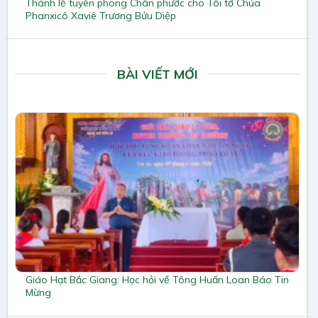
Thánh lễ tuyên phong Chân phước cho Tôi tớ Chúa
Phanxicô Xaviê Trương Bửu Diệp
BÀI VIẾT MỚI
Giáo Hạt Bắc Giang: Học hỏi về Tông Huấn Loan Báo Tin
Mừng