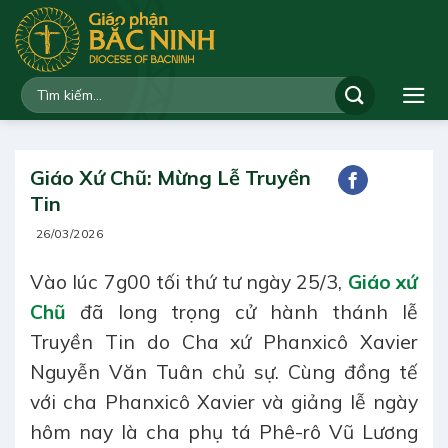
Bỏ
qua
nội
dung
Giáo Xứ Chũ: Mừng Lễ Truyền
Tin
26/03/2026
Vào lúc 7g00 tối thứ tư ngày 25/3,
Giáo xứ
Chũ
đã long trọng cử hành thánh lễ
Truyền Tin do Cha xứ Phanxicô Xavier
Nguyễn Văn Tuân chủ sự. Cùng đồng tế
với cha Phanxicô Xavier và giảng lễ ngày
hôm nay là cha phụ tá Phê-rô Vũ Lương