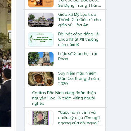
Sử Dụng Trong Thánh
Lễ “Cầu Cho Việc Bảo
Giáo xứ Mỹ Lộc trao
Vệ Công Trình Tạo
Thánh Giá Giới trẻ cho
Dựng”
giáo xứ Hòa An
Bài hát cộng đồng Lễ
Chúa Nhật XII thường
niên năm B
Lược sử Giáo họ Trại
Phán
Suy niệm mầu nhiệm
Mân Côi tháng 8 năm
2020
Caritas Bắc Ninh cùng đoàn thiện
nguyện Hoa Kỳ thăm viếng người
nghèo
“Cuộc hành trình với
nhiều kỳ diệu đến ngỡ
ngàng của đời người” –
Lễ an táng Đức cha