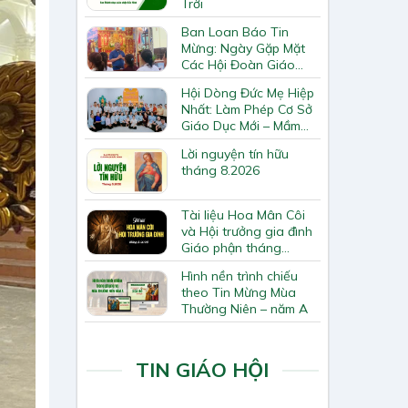
Trời
Ban Loan Báo Tin
Mừng: Ngày Gặp Mặt
Các Hội Đoàn Giáo
Hạt Bắc Giang
Hội Dòng Đức Mẹ Hiệp
Nhất: Làm Phép Cơ Sở
Giáo Dục Mới – Mầm
Non Thiên Ân
Lời nguyện tín hữu
tháng 8.2026
Tài liệu Hoa Mân Côi
và Hội trưởng gia đình
Giáo phận tháng
8.2026
Hình nền trình chiếu
theo Tin Mừng Mùa
Thường Niên – năm A
TIN GIÁO HỘI