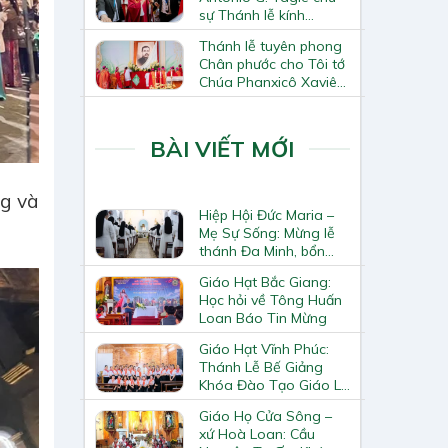
sự Thánh lễ kính
Thánh Tô-ma Tông đồ
Thánh lễ tuyên phong
tại Nhà thờ Chính tòa
Chân phước cho Tôi tớ
Hà Nội
Chúa Phanxicô Xaviê
Trương Bửu Diệp
BÀI VIẾT MỚI
ng và
Hiệp Hội Đức Maria –
Mẹ Sự Sống: Mừng lễ
thánh Đa Minh, bổn
mạng Hiệp Hội
Giáo Hạt Bắc Giang:
Học hỏi về Tông Huấn
Loan Báo Tin Mừng
Giáo Hạt Vĩnh Phúc:
Thánh Lễ Bế Giảng
Khóa Đào Tạo Giáo Lý
Viên – Huynh Trưởng
Giáo Họ Cửa Sông –
Cấp II
xứ Hoà Loan: Cầu