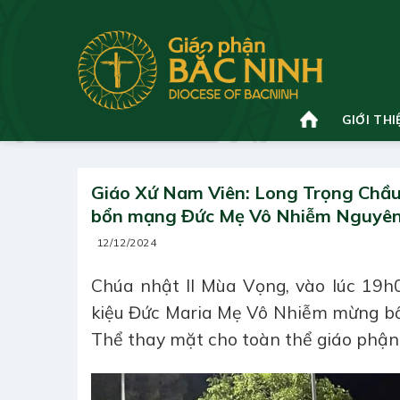
Bỏ
qua
nội
dung
GIỚI THI
Giáo Xứ Nam Viên: Long Trọng Chầu
bổn mạng Đức Mẹ Vô Nhiễm Nguyên
12/12/2024
Chúa nhật II Mùa Vọng, vào lúc 19
kiệu Đức Maria Mẹ Vô Nhiễm mừng bổ
Thể thay mặt cho toàn thể giáo phận