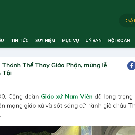
ỆU
TIN TỨC
SUY NIỆM
MỤC VỤ
UỶ BAN
HỘI ĐOÀN
 Thánh Thể Thay Giáo Phận, mừng lễ
 Tội
h00, Cộng đoàn
Giáo xứ Nam Viên
đã long trọng 
n mạng giáo xứ và sốt sắng cử hành giờ chầu T
.