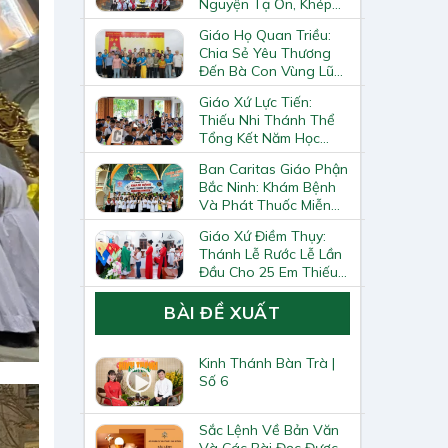
Nguyện Tạ Ơn, Khép
Lại Khóa Huấn Luyện
Giáo Họ Quan Triều:
Giáo Lý Viên Cấp II
Chia Sẻ Yêu Thương
Đến Bà Con Vùng Lũ
Lai Châu
Giáo Xứ Lực Tiến:
Thiếu Nhi Thánh Thể
Tổng Kết Năm Học
Giáo Lý
Ban Caritas Giáo Phận
Bắc Ninh: Khám Bệnh
Và Phát Thuốc Miễn
Phí Tại Giáo Xứ Đồng
Giáo Xứ Điềm Thụy:
Chương
Thánh Lễ Rước Lễ Lần
Đầu Cho 25 Em Thiếu
Nhi
BÀI ĐỀ XUẤT
Kinh Thánh Bàn Trà |
Số 6
Sắc Lệnh Về Bản Văn
Và Các Bài Đọc Được