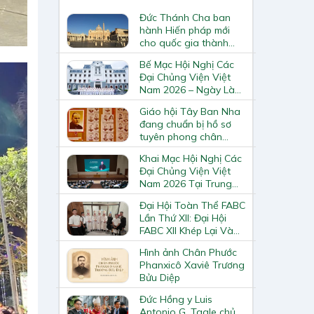
Đức Thánh Cha ban
hành Hiến pháp mới
cho quốc gia thành
Vatican
Bế Mạc Hội Nghị Các
Đại Chủng Viện Việt
Nam 2026 – Ngày Làm
Việc Cuối Cùng
Giáo hội Tây Ban Nha
đang chuẩn bị hồ sơ
tuyên phong chân
phước và phong thánh
Khai Mạc Hội Nghị Các
cho 3.344 vị
Đại Chủng Viện Việt
Nam 2026 Tại Trung
Tâm Mục Vụ Giáo
Đại Hội Toàn Thể FABC
Phận Vinh
Lần Thứ XII: Đại Hội
FABC XII Khép Lại Và
Mở Ra Một Hành Trình
Hình ảnh Chân Phước
Mới Cho Giáo Hội Tại
Phanxicô Xaviê Trương
Châu Á
Bửu Diệp
Đức Hồng y Luis
Antonio G. Tagle chủ