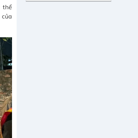
Giuse Vũ Duy Thống
g thể
h của