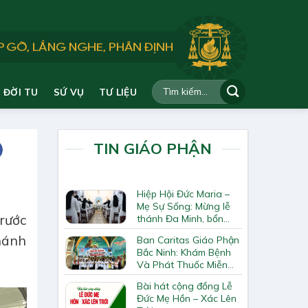
ĐỜI TU
SỨ VỤ
TƯ LIỆU
TIN GIÁO PHẬN
Hiệp Hội Đức Maria –
Mẹ Sự Sống: Mừng lễ
rước
thánh Đa Minh, bổn
mạng Hiệp Hội
hánh
Ban Caritas Giáo Phận
Bắc Ninh: Khám Bệnh
Và Phát Thuốc Miễn
Phí Tại Giáo Xứ Đồng
Bài hát cộng đồng Lễ
Chương
Đức Mẹ Hồn – Xác Lên