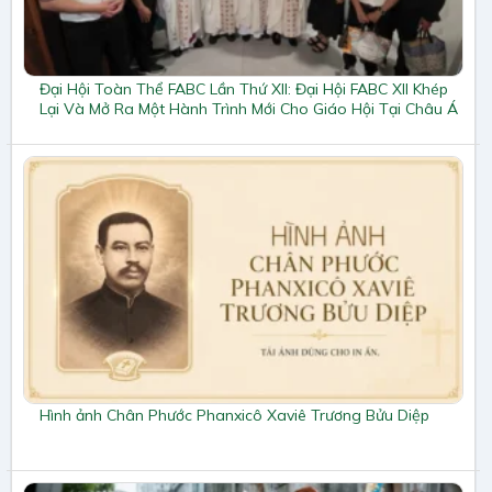
Đại Hội Toàn Thể FABC Lần Thứ XII: Đại Hội FABC XII Khép
Lại Và Mở Ra Một Hành Trình Mới Cho Giáo Hội Tại Châu Á
Hình ảnh Chân Phước Phanxicô Xaviê Trương Bửu Diệp