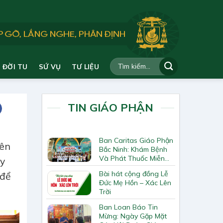
ĐỜI TU
SỨ VỤ
TƯ LIỆU
TIN GIÁO PHẬN
Ban Caritas Giáo Phận
bên
Bắc Ninh: Khám Bệnh
Và Phát Thuốc Miễn
ẫy
Phí Tại Giáo Xứ Đồng
Bài hát cộng đồng Lễ
 để
Chương
Đức Mẹ Hồn – Xác Lên
Trời
Ban Loan Báo Tin
Mừng: Ngày Gặp Mặt