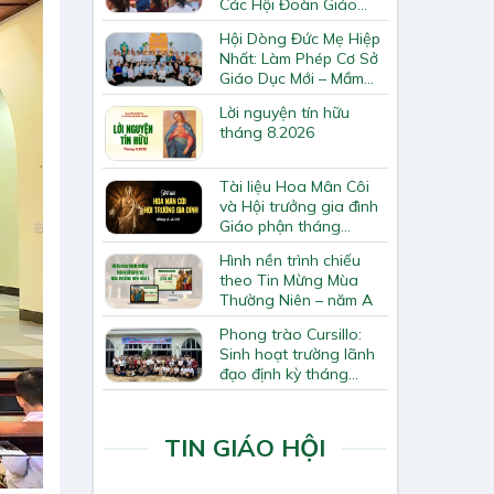
Các Hội Đoàn Giáo
Hạt Bắc Giang
Hội Dòng Đức Mẹ Hiệp
Nhất: Làm Phép Cơ Sở
Giáo Dục Mới – Mầm
Non Thiên Ân
Lời nguyện tín hữu
tháng 8.2026
Tài liệu Hoa Mân Côi
và Hội trưởng gia đình
Giáo phận tháng
8.2026
Hình nền trình chiếu
theo Tin Mừng Mùa
Thường Niên – năm A
Phong trào Cursillo:
Sinh hoạt trường lãnh
đạo định kỳ tháng
7/2026
TIN GIÁO HỘI