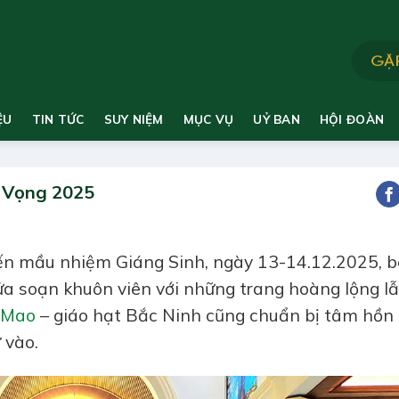
ỆU
TIN TỨC
SUY NIỆM
MỤC VỤ
UỶ BAN
HỘI ĐOÀN
 Vọng 2025
ến mầu nhiệm Giáng Sinh, ngày 13-14.12.2025, 
a soạn khuôn viên với những trang hoàng lộng l
 Mao
– giáo hạt Bắc Ninh cũng chuẩn bị tâm hồn
 vào.