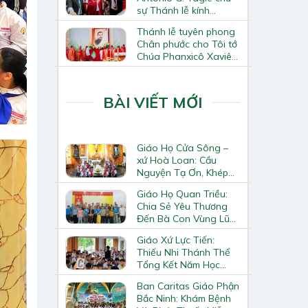
sự Thánh lễ kính
Thánh Tô-ma Tông đồ
Thánh lễ tuyên phong
tại Nhà thờ Chính tòa
Chân phước cho Tôi tớ
Hà Nội
Chúa Phanxicô Xaviê
Trương Bửu Diệp
BÀI VIẾT MỚI
Giáo Họ Cửa Sông –
xứ Hoà Loan: Cầu
Nguyện Tạ Ơn, Khép
Lại Khóa Huấn Luyện
Giáo Họ Quan Triều:
Giáo Lý Viên Cấp II
Chia Sẻ Yêu Thương
Đến Bà Con Vùng Lũ
Lai Châu
Giáo Xứ Lực Tiến:
Thiếu Nhi Thánh Thể
Tổng Kết Năm Học
Giáo Lý
Ban Caritas Giáo Phận
Bắc Ninh: Khám Bệnh