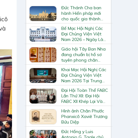
Đức Thánh Cha ban
hành Hiến pháp mới
icô
cho quốc gia thành
Vatican
và
Bế Mạc Hội Nghị Các
Đại Chủng Viện Việt
Nam 2026 – Ngày Làm
Việc Cuối Cùng
Giáo hội Tây Ban Nha
đang chuẩn bị hồ sơ
tuyên phong chân
phước và phong thánh
Khai Mạc Hội Nghị Các
cho 3.344 vị
Đại Chủng Viện Việt
Nam 2026 Tại Trung
Tâm Mục Vụ Giáo
Đại Hội Toàn Thể FABC
Phận Vinh
Lần Thứ XII: Đại Hội
FABC XII Khép Lại Và
Mở Ra Một Hành Trình
Hình ảnh Chân Phước
Mới Cho Giáo Hội Tại
Phanxicô Xaviê Trương
Châu Á
Bửu Diệp
Đức Hồng y Luis
Antonio G. Tagle chủ