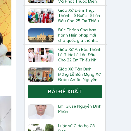
Và Phát Thuốc Miễn
Phí Tại Giáo Xứ Đồng
Giáo Xứ Điềm Thụy:
Chương
Thánh Lễ Rước Lễ Lần
Đầu Cho 25 Em Thiếu
Nhi
Đức Thánh Cha ban
hành Hiến pháp mới
cho quốc gia thành
Vatican
Giáo Xứ An Bài: Thánh
Lễ Rước Lễ Lần Đầu
Cho 22 Em Thiếu Nhi
Giáo Xứ Tân Bình:
Mừng Lễ Bổn Mạng Xứ
Đoàn Antôn Nguyễn
Tiến Đích Và Bế Giảng
Năm Học Giáo Lý
BÀI ĐỀ XUẤT
2025–2026
Lm. Giuse Nguyễn Đình
Phán
Lược sử Giáo họ Cổ
Đèo