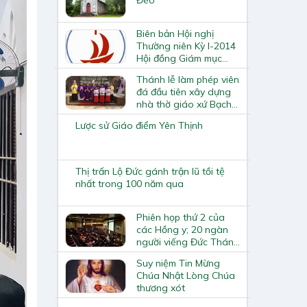
Biên bản Hội nghị
Thường niên Kỳ I-2014
Hội đồng Giám mục
Việt Nam
Thánh lễ làm phép viên
đá đầu tiên xây dựng
nhà thờ giáo xứ Bạch
Xa
Lược sử Giáo điểm Yên Thịnh
Thị trấn Lộ Đức gánh trận lũ tồi tệ
nhất trong 100 năm qua
Phiên họp thứ 2 của
các Hồng y; 20 ngàn
người viếng Đức Thánh
Cha trong 8 tiếng đầu
Suy niệm Tin Mừng
tiên
Chúa Nhật Lòng Chúa
thương xót