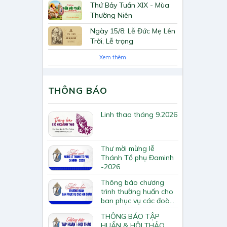
Thứ Bảy Tuần XIX - Mùa
Thường Niên
Ngày 15/8: Lễ Đức Mẹ Lên
Trời, Lễ trọng
Xem thêm
THÔNG BÁO
Linh thao tháng 9.2026
Thư mời mừng lễ
Thánh Tổ phụ Đaminh
-2026
Thông báo chương
trình thường huấn cho
ban phục vụ các đoàn
hội Tông huấn về loan
THÔNG BÁO TẬP
báo Tin Mừng
HUẤN & HỘI THẢO