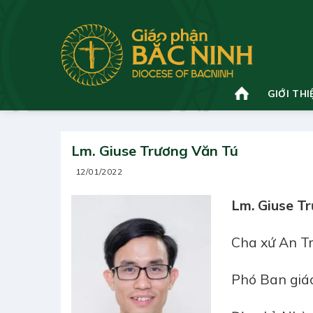
Bỏ
qua
nội
dung
GIỚI THI
Lm. Giuse Trương Văn Tú
12/01/2022
Lm. Giuse T
Cha xứ An T
Phó Ban giáo