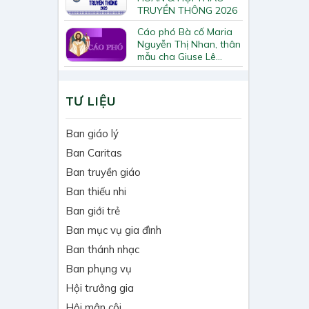
TRUYỀN THÔNG 2026
Cáo phó Bà cố Maria
Nguyễn Thị Nhan, thân
mẫu cha Giuse Lê
Quốc Chinh
TƯ LIỆU
Ban giáo lý
Ban Caritas
Ban truyền giáo
Ban thiếu nhi
Ban giới trẻ
Ban mục vụ gia đình
Ban thánh nhạc
Ban phụng vụ
Hội trưởng gia
Hội mân côi