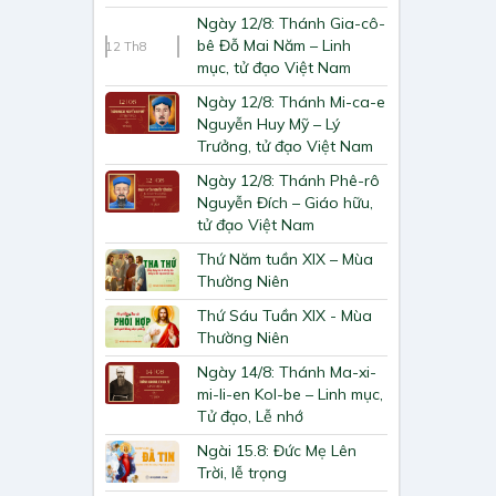
Ngày 12/8: Thánh Gia-cô-
bê Đỗ Mai Năm – Linh
12
Th8
mục, tử đạo Việt Nam
Ngày 12/8: Thánh Mi-ca-e
Nguyễn Huy Mỹ – Lý
Trưởng, tử đạo Việt Nam
Ngày 12/8: Thánh Phê-rô
Nguyễn Đích – Giáo hữu,
tử đạo Việt Nam
Thứ Năm tuần XIX – Mùa
Thường Niên
Thứ Sáu Tuần XIX - Mùa
Thường Niên
Ngày 14/8: Thánh Ma-xi-
mi-li-en Kol-be – Linh mục,
Tử đạo, Lễ nhớ
Ngài 15.8: Đức Mẹ Lên
Trời, lễ trọng