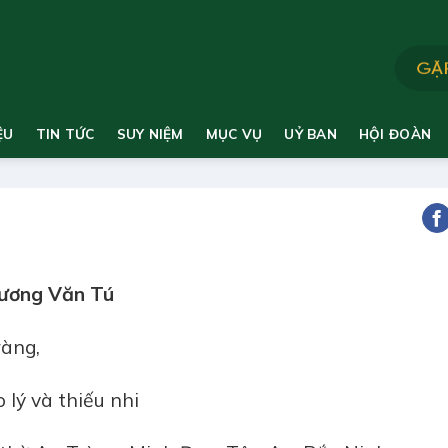
ỆU
TIN TỨC
SUY NIỆM
MỤC VỤ
UỶ BAN
HỘI ĐOÀN
rương Văn Tú
ràng,
 lý và thiếu nhi