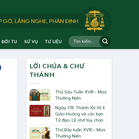
ĐỜI TU
SỨ VỤ
TƯ LIỆU
LỜI CHÚA & CHƯ
THÁNH
Thứ Sáu Tuần XVIII - Mùa
Thường Niên
Ngày 7/8: Thánh Xit-tô II
Giáo Hoàng và các bạn
Tử đạo, Lễ nhớ tùy chọn
Thứ Bảy tuần XVIII – Mùa
Thường Niên