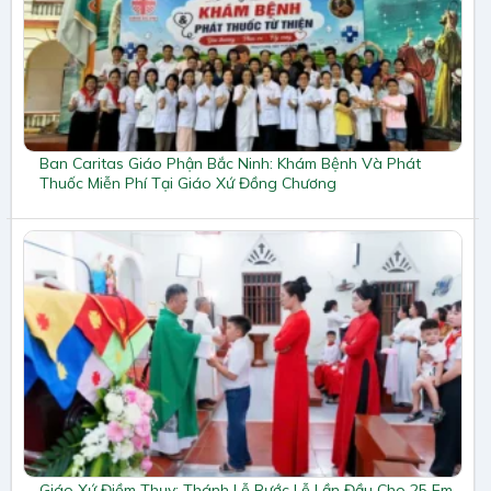
Ban Caritas Giáo Phận Bắc Ninh: Khám Bệnh Và Phát
Thuốc Miễn Phí Tại Giáo Xứ Đồng Chương
Giáo Xứ Điềm Thụy: Thánh Lễ Rước Lễ Lần Đầu Cho 25 Em