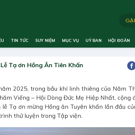
ỆU
TIN TỨC
SUY NIỆM
MỤC VỤ
UỶ BAN
HỘI ĐOÀN
 Lễ Tạ ơn Hồng Ân Tiên Khấn
năm 2025, trong bầu khí linh thiêng của Năm T
hăm Viếng – Hội Dòng Đức Mẹ Hiệp Nhất, cộng 
 lễ Tạ ơn mừng Hồng ân Tuyên khấn lần đầu củ
rình thử luyện trong Tập viện.