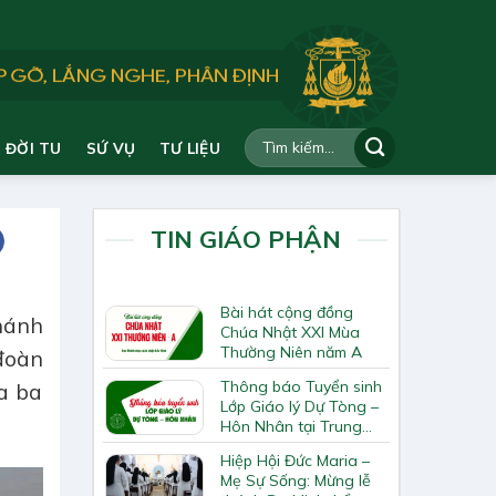
ĐỜI TU
SỨ VỤ
TƯ LIỆU
TIN GIÁO PHẬN
Bài hát cộng đồng
hánh
Chúa Nhật XXI Mùa
Thường Niên năm A
đoàn
Thông báo Tuyển sinh
a ba
Lớp Giáo lý Dự Tòng –
Hôn Nhân tại Trung
Tâm Mục Vụ
Hiệp Hội Đức Maria –
Mẹ Sự Sống: Mừng lễ