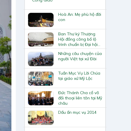
Hoà An: Mẹ phù hộ đời
con
Ban Thư ký Thượng
Hội đồng công bố lộ
trình chuẩn bị Đại hội
toàn Giáo hội năm
Những câu chuyện của
2028
người Việt tại xứ Đài
Tuần Mục Vụ Lời Chúa
tại giáo xứ Mỹ Lộc
Đức Thánh Cha cổ võ
đối thoại liên tôn tại Mỹ
châu
Dấu ấn mục vụ 2014