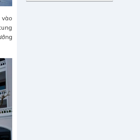
n vào
cung
hướng