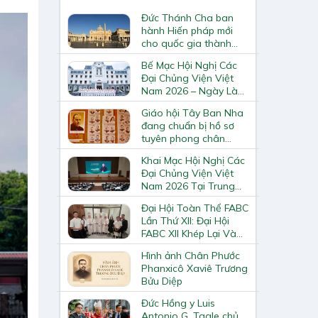
Đức Thánh Cha ban
hành Hiến pháp mới
cho quốc gia thành
Vatican
Bế Mạc Hội Nghị Các
Đại Chủng Viện Việt
Nam 2026 – Ngày Làm
Việc Cuối Cùng
Giáo hội Tây Ban Nha
đang chuẩn bị hồ sơ
tuyên phong chân
phước và phong thánh
Khai Mạc Hội Nghị Các
cho 3.344 vị
Đại Chủng Viện Việt
Nam 2026 Tại Trung
Tâm Mục Vụ Giáo
Đại Hội Toàn Thể FABC
Phận Vinh
Lần Thứ XII: Đại Hội
FABC XII Khép Lại Và
Mở Ra Một Hành Trình
Hình ảnh Chân Phước
Mới Cho Giáo Hội Tại
Phanxicô Xaviê Trương
Châu Á
Bửu Diệp
Đức Hồng y Luis
Antonio G. Tagle chủ