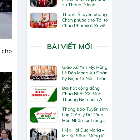
sự Thánh lễ kính
Thánh Tô-ma Tông đồ
Thánh lễ tuyên phong
tại Nhà thờ Chính tòa
Chân phước cho Tôi tớ
Hà Nội
Chúa Phanxicô Xaviê
Trương Bửu Diệp
BÀI VIẾT MỚI
 cho
Giáo Xứ Yên Mỹ: Mừng
Lễ Bổn Mạng Xứ Đoàn,
Kỷ Niệm 13 Năm Thành
Lập Và Bế Giảng Giáo
Bài hát cộng đồng
Lý Hè 2026
Chúa Nhật XXI Mùa
Thường Niên năm A
Thông báo Tuyển sinh
Lớp Giáo lý Dự Tòng –
Hôn Nhân tại Trung
Tâm Mục Vụ
Hiệp Hội Đức Maria –
Mẹ Sự Sống: Mừng lễ