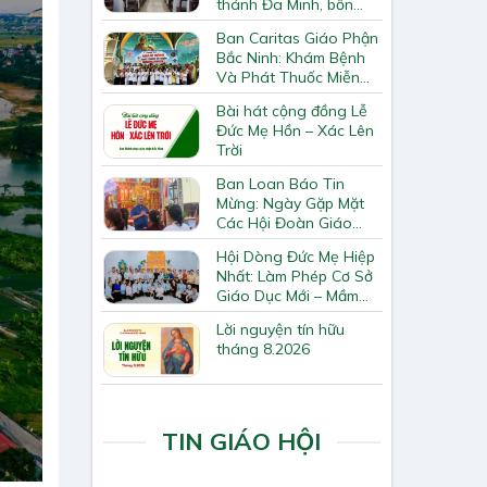
thánh Đa Minh, bổn
mạng Hiệp Hội
Ban Caritas Giáo Phận
Bắc Ninh: Khám Bệnh
Và Phát Thuốc Miễn
Phí Tại Giáo Xứ Đồng
Bài hát cộng đồng Lễ
Chương
Đức Mẹ Hồn – Xác Lên
Trời
Ban Loan Báo Tin
Mừng: Ngày Gặp Mặt
Các Hội Đoàn Giáo
Hạt Bắc Giang
Hội Dòng Đức Mẹ Hiệp
Nhất: Làm Phép Cơ Sở
Giáo Dục Mới – Mầm
Non Thiên Ân
Lời nguyện tín hữu
tháng 8.2026
TIN GIÁO HỘI