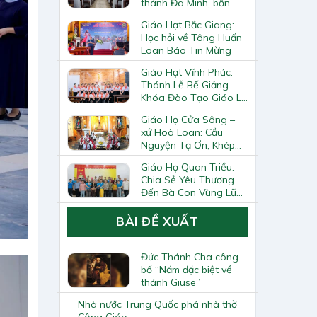
thánh Đa Minh, bổn
mạng Hiệp Hội
Giáo Hạt Bắc Giang:
Học hỏi về Tông Huấn
Loan Báo Tin Mừng
Giáo Hạt Vĩnh Phúc:
Thánh Lễ Bế Giảng
Khóa Đào Tạo Giáo Lý
Viên – Huynh Trưởng
Giáo Họ Cửa Sông –
Cấp II
xứ Hoà Loan: Cầu
Nguyện Tạ Ơn, Khép
Lại Khóa Huấn Luyện
Giáo Họ Quan Triều:
Giáo Lý Viên Cấp II
Chia Sẻ Yêu Thương
Đến Bà Con Vùng Lũ
Lai Châu
BÀI ĐỀ XUẤT
Đức Thánh Cha công
bố “Năm đặc biệt về
thánh Giuse”
Nhà nước Trung Quốc phá nhà thờ
Công Giáo