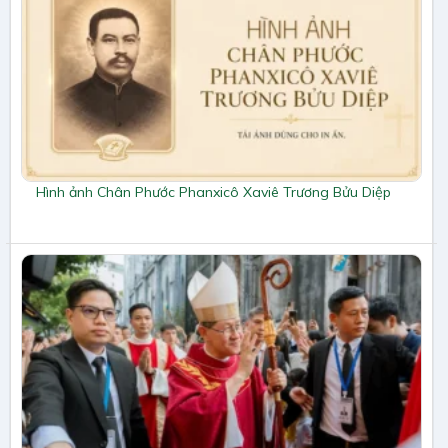
Hình ảnh Chân Phước Phanxicô Xaviê Trương Bửu Diệp