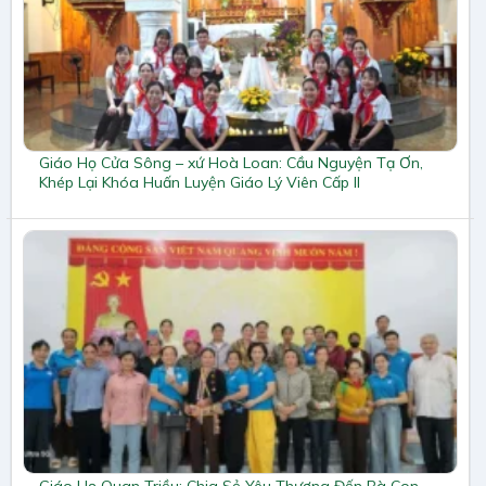
Giáo Họ Cửa Sông – xứ Hoà Loan: Cầu Nguyện Tạ Ơn,
Khép Lại Khóa Huấn Luyện Giáo Lý Viên Cấp II
Giáo Họ Quan Triều: Chia Sẻ Yêu Thương Đến Bà Con