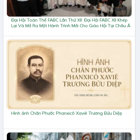
Đại Hội Toàn Thể FABC Lần Thứ XII: Đại Hội FABC XII Khép
Lại Và Mở Ra Một Hành Trình Mới Cho Giáo Hội Tại Châu Á
Hình ảnh Chân Phước Phanxicô Xaviê Trương Bửu Diệp