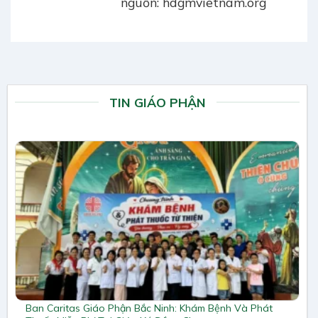
nguồn: hdgmvietnam.org
TIN GIÁO PHẬN
Ban Caritas Giáo Phận Bắc Ninh: Khám Bệnh Và Phát