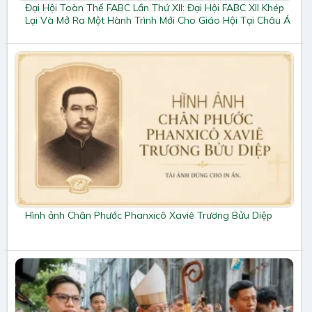
Đại Hội Toàn Thể FABC Lần Thứ XII: Đại Hội FABC XII Khép
Lại Và Mở Ra Một Hành Trình Mới Cho Giáo Hội Tại Châu Á
Hình ảnh Chân Phước Phanxicô Xaviê Trương Bửu Diệp