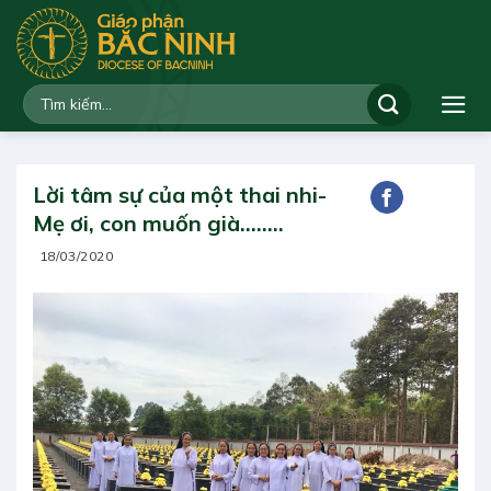
Bỏ
qua
nội
dung
Lời tâm sự của một thai nhi-
Mẹ ơi, con muốn già……..
18/03/2020