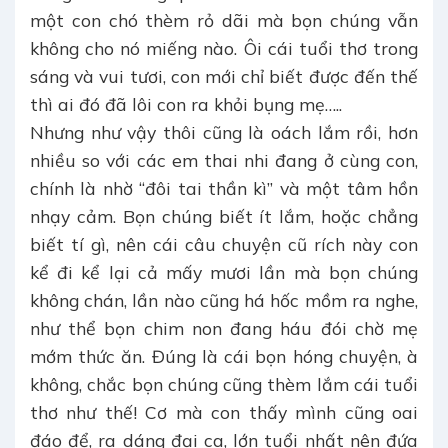
một con chó thèm rỏ dãi mà bọn chúng vẫn
không cho nó miếng nào. Ôi cái tuổi thơ trong
sáng và vui tươi, con mới chỉ biết được đến thế
thì ai đó đã lôi con ra khỏi bụng mẹ…..
Nhưng như vậy thôi cũng là oách lắm rồi, hơn
nhiều so với các em thai nhi đang ở cùng con,
chính là nhờ “đôi tai thần kì” và một tâm hồn
nhạy cảm. Bọn chúng biết ít lắm, hoặc chẳng
biết tí gì, nên cái câu chuyện cũ rích này con
kể đi kể lại cả mấy mươi lần mà bọn chúng
không chán, lần nào cũng há hốc mồm ra nghe,
như thể bọn chim non đang háu đói chờ mẹ
mớm thức ăn. Đúng là cái bọn hóng chuyện, à
không, chắc bọn chúng cũng thèm lắm cái tuổi
thơ như thế! Cơ mà con thấy mình cũng oai
đáo để, ra dáng đại ca, lớn tuổi nhất nên đứa