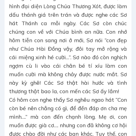
hình đại diện Lòng Chúa Thương Xót, được làm
dấu thánh giá trên trán và được nghe các Sơ
hát Thánh ca mỗi ngày. Các Sơ còn chúc
chúng con về với Chúa bình an nữa. Con nhớ
hôm tiễn con sang nơi ở mới, Sơ nói “con đẹp
như Chúa Hài Đồng vậy, đôi tay mở rộng và
cái miệng xinh hé cười…”. Sơ nào đó còn nghịch
ngợm cù li vào cái chân bé tí xíu làm con
muốn cười mà không chảy được nước mắt. Sơ
này kỳ ghê! Các Sơ thật hài hước và tình
thương thật bao la, con mến các Sơ ấy lắm!
Có hôm con nghe thấy Sơ nghêu ngao hát “Con
còn bé nên chẳng có gì, để đền đáp ơn cha mẹ
mình….” mà con đến chạnh lòng. Mẹ ơi, con
muốn được già cơ…. nhưng con đã không cơ hội
được chào đời như các bạn khác. Tuy thế, con