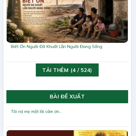
Biết Ơn Người Đã Khuất Lẫn Người Đang Sống
TẢI THÊM
(
4
/ 524)
BÀI ĐỀ XUẤT
Tôi nợ mẹ một lời cảm ơn…