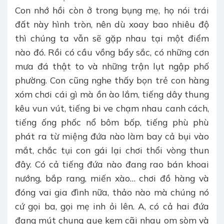
Con nhớ hồi còn ở trong bụng mẹ, họ nói trái
đất này hình tròn, nên dù xoay bao nhiêu độ
thì chúng ta vẫn sẽ gặp nhau tại một điểm
nào đó. Rồi có cầu vồng bẩy sắc, có những cơn
mưa đá thật to và những trận lụt ngập phố
phường. Con cũng nghe thấy bọn trẻ con hàng
xóm chơi cái gì mà ồn ào lắm, tiếng dây thung
kêu vun vút, tiếng bi ve chạm nhau canh cách,
tiếng ống phốc nổ bôm bốp, tiếng phù phù
phát ra từ miệng đứa nào làm bay cả bụi vào
mắt, chắc tụi con gái lại chơi thổi vòng thun
đây. Có cả tiếng đứa nào đang rao bán khoai
nướng, bắp rang, miến xào… chơi đồ hàng và
đóng vai gia đình nữa, thảo nào mà chúng nó
cứ gọi ba, gọi mẹ inh ỏi lên. A, có cả hai đứa
đang mút chung que kem cãi nhau om sòm và