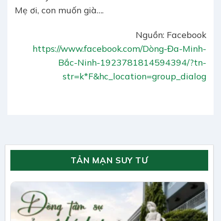
Mẹ ơi, con muốn già….
Nguồn: Facebook
https://www.facebook.com/Dòng-Đa-Minh-
Bắc-Ninh-1923781814594394/?tn-
str=k*F&hc_location=group_dialog
TẢN MẠN SUY TƯ