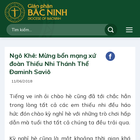
Bỏ
qua
nội
dung
Ngô Khê: Mừng bổn mạng xứ
đoàn Thiếu Nhi Thánh Thể
Đaminh Saviô
11/06/2018
Tiếng ve inh ỏi chào hè cũng đã tới chắc hẳn
trong lòng tất cả các em thiếu nhi đều háo
hức đón chào kỳ nghỉ hè với những trò chơi hấp
dẫn mà tuổi thơ tất cả chúng ta đều trải qua.
Kỳ nghỉ hè cũng là một khoảng thời gian khá