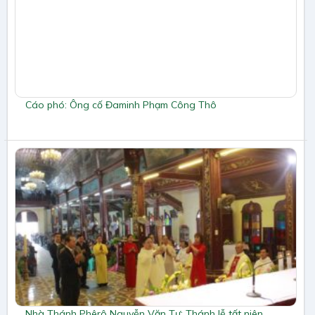
Cáo phó: Ông cố Đaminh Phạm Công Thô
Nhà Thánh Phêrô Nguyễn Văn Tự: Thánh lễ tất niên