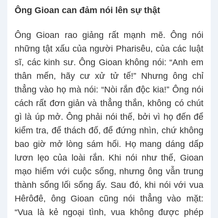
Ông Gioan can đảm nói lên sự thật
Ông Gioan rao giảng rất mạnh mẽ. Ông nói
những tật xấu của người Pharisêu, của các luật
sĩ, các kinh sư. Ông Gioan không nói: “Anh em
thân mến, hãy cư xử tử tế!” Nhưng ông chỉ
thẳng vào họ mà nói: “Nòi rắn độc kia!” Ông nói
cách rất đơn giản và thẳng thắn, không có chút
gì là úp mở. Ông phải nói thế, bởi vì họ đến để
kiểm tra, để thách đố, để đứng nhìn, chứ không
bao giờ mở lòng sám hối. Họ mang dáng dấp
lươn lẹo của loài rắn. Khi nói như thế, Gioan
mạo hiểm với cuộc sống, nhưng ông vẫn trung
thành sống lối sống ấy. Sau đó, khi nói với vua
Hêrôđê, ông Gioan cũng nói thẳng vào mặt:
“Vua là kẻ ngoại tình, vua không được phép