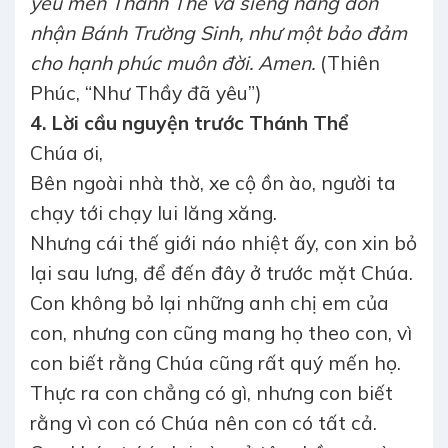
yêu mến Thánh Thể và siêng năng đón
nhận Bánh Trường Sinh, như một bảo đảm
cho hạnh phúc muôn đời. Amen.
(Thiên
Phúc, “Như Thầy đã yêu”)
4. Lời cầu nguyện trước Thánh Thể
Chúa ơi,
Bên ngoài nhà thờ, xe cộ ồn ào, người ta
chạy tới chạy lui lăng xăng.
Nhưng cái thế giới náo nhiệt ấy, con xin bỏ
lại sau lưng, để đến đây ở trước mặt Chúa.
Con không bỏ lại những anh chị em của
con, nhưng con cũng mang họ theo con, vì
con biết rằng Chúa cũng rất quý mến họ.
Thực ra con chẳng có gì, nhưng con biết
rằng vì con có Chúa nên con có tất cả.