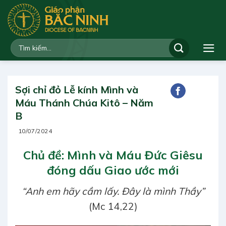
Bỏ
qua
nội
dung
Sợi chỉ đỏ Lễ kính Mình và
Máu Thánh Chúa Kitô – Năm
B
10/07/2024
Chủ đề: Mình và Máu Đức Giêsu
đóng dấu Giao ước mới
“Anh em hãy cầm lấy. Đây là mình Thầy”
(Mc 14,22)