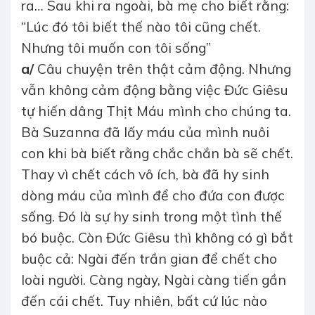
ra… Sau khi ra ngoài, bà mẹ cho biết rằng:
“Lúc đó tôi biết thế nào tôi cũng chết.
Nhưng tôi muốn con tôi sống”
a/
Câu chuyện trên thật cảm động. Nhưng
vẫn không cảm động bằng việc Đức Giêsu
tự hiến dâng Thịt Máu mình cho chúng ta.
Bà Suzanna đã lấy máu của mình nuôi
con khi bà biết rằng chắc chắn bà sẽ chết.
Thay vì chết cách vô ích, bà đã hy sinh
dòng máu của mình để cho đứa con được
sống. Đó là sự hy sinh trong một tình thế
bó buộc. Còn Đức Giêsu thì không có gì bắt
buộc cả: Ngài đến trần gian để chết cho
loài người. Càng ngày, Ngài càng tiến gần
đến cái chết. Tuy nhiên, bất cứ lúc nào