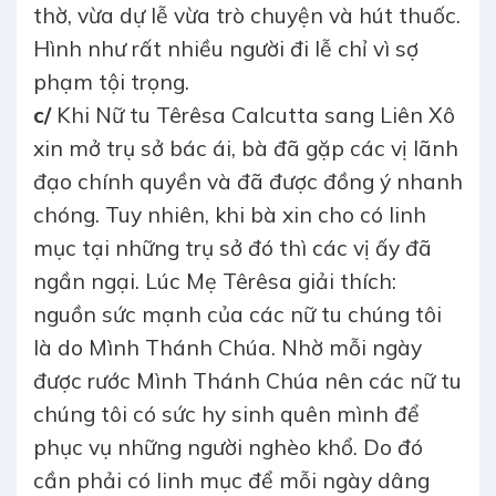
thờ, vừa dự lễ vừa trò chuyện và hút thuốc.
Hình như rất nhiều người đi lễ chỉ vì sợ
phạm tội trọng.
c/
Khi Nữ tu Têrêsa Calcutta sang Liên Xô
xin mở trụ sở bác ái, bà đã gặp các vị lãnh
đạo chính quyền và đã được đồng ý nhanh
chóng. Tuy nhiên, khi bà xin cho có linh
mục tại những trụ sở đó thì các vị ấy đã
ngần ngại. Lúc Mẹ Têrêsa giải thích:
nguồn sức mạnh của các nữ tu chúng tôi
là do Mình Thánh Chúa. Nhờ mỗi ngày
được rước Mình Thánh Chúa nên các nữ tu
chúng tôi có sức hy sinh quên mình để
phục vụ những người nghèo khổ. Do đó
cần phải có linh mục để mỗi ngày dâng