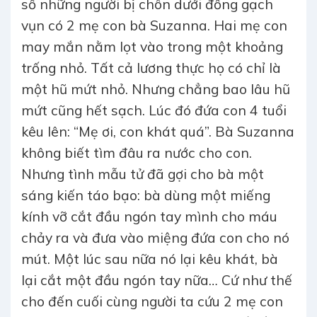
số những người bị chôn dưới đống gạch
vụn có 2 mẹ con bà Suzanna. Hai mẹ con
may mắn nằm lọt vào trong một khoảng
trống nhỏ. Tất cả lương thực họ có chỉ là
một hũ mứt nhỏ. Nhưng chẳng bao lâu hũ
mứt cũng hết sạch. Lúc đó đứa con 4 tuổi
kêu lên: “Mẹ ơi, con khát quá”. Bà Suzanna
không biết tìm đâu ra nước cho con.
Nhưng tình mẫu tử đã gợi cho bà một
sáng kiến táo bạo: bà dùng một miếng
kính vỡ cắt đầu ngón tay mình cho máu
chảy ra và đưa vào miệng đứa con cho nó
mút. Một lúc sau nữa nó lại kêu khát, bà
lại cắt một đầu ngón tay nữa… Cứ như thế
cho đến cuối cùng người ta cứu 2 mẹ con