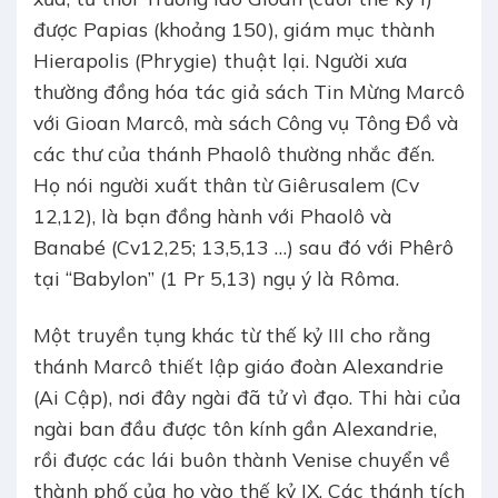
được Papias (khoảng 150), giám mục thành
Hierapolis (Phrygie) thuật lại. Người xưa
thường đồng hóa tác giả sách Tin Mừng Marcô
với Gioan Marcô, mà sách Công vụ Tông Đồ và
các thư của thánh Phaolô thường nhắc đến.
Họ nói người xuất thân từ Giêrusalem (Cv
12,12), là bạn đồng hành với Phaolô và
Banabé (Cv12,25; 13,5,13 …) sau đó với Phêrô
tại “Babylon” (1 Pr 5,13) ngụ ý là Rôma.
Một truyền tụng khác từ thế kỷ III cho rằng
thánh Marcô thiết lập giáo đoàn Alexandrie
(Ai Cập), nơi đây ngài đã tử vì đạo. Thi hài của
ngài ban đầu được tôn kính gần Alexandrie,
rồi được các lái buôn thành Venise chuyển về
thành phố của họ vào thế kỷ IX. Các thánh tích