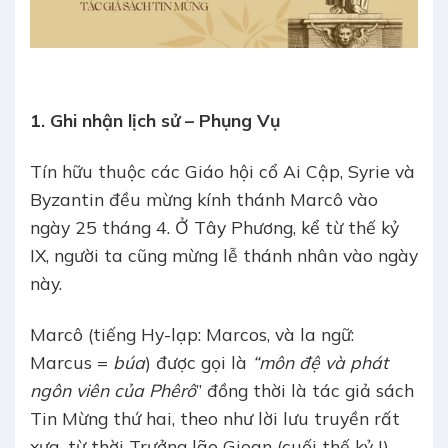
1. Ghi nhận lịch sử – Phụng Vụ
Tín hữu thuộc các Giáo hội cổ Ai Cập, Syrie và
Byzantin đều mừng kính thánh Marcô vào
ngày 25 tháng 4. Ở Tây Phương, kể từ thế kỷ
IX, người ta cũng mừng lễ thánh nhân vào ngày
này.
Marcô (tiếng Hy-lạp: Marcos, và la ngữ:
Marcus =
búa
) được gọi là
“môn đệ và phát
ngôn viên của Phêrô
” đồng thời là tác giả sách
Tin Mừng thứ hai, theo như lời lưu truyền rất
xưa, từ thời Trưởng lão Gioan (cuối thế kỷ I)