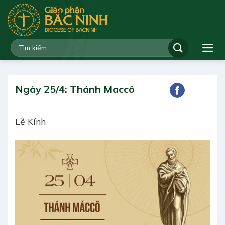
Bỏ
qua
nội
dung
Ngày 25/4: Thánh Maccô
Lễ Kính