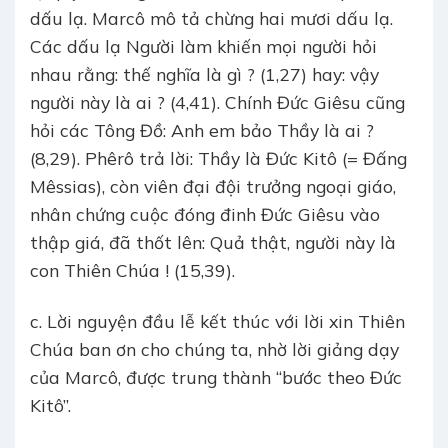
dấu lạ. Marcô mô tả chừng hai mươi dấu lạ.
Các dấu lạ Người làm khiến mọi người hỏi
nhau rằng: thế nghĩa là gì ? (1,27) hay: vậy
người này là ai ? (4,41). Chính Đức Giêsu cũng
hỏi các Tông Đồ: Anh em bảo Thầy là ai ?
(8,29). Phêrô trả lời: Thầy là Đức Kitô (= Đấng
Mêssias), còn viên đại đội trưởng ngoại giáo,
nhân chứng cuộc đóng đinh Đức Giêsu vào
thập giá, đã thốt lên: Quả thật, người này là
con Thiên Chúa ! (15,39).
c. Lời nguyện đầu lễ kết thúc với lời xin Thiên
Chúa ban ơn cho chúng ta, nhờ lời giảng dạy
của Marcô, được trung thành “bước theo Đức
Kitô”.