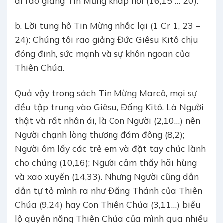
đi rao giảng Tin Mừng khắp nơi (16,15 … 20).
b. Lời tung hô Tin Mừng nhắc lại (1 Cr 1, 23 –
24): Chúng tôi rao giảng Đức Giêsu Kitô chịu
đóng đinh, sức mạnh và sự khôn ngoan của
Thiên Chúa.
Quả vậy trong sách Tin Mừng Marcô, mọi sự
đều tập trung vào Giêsu, Đấng Kitô. Là Người
thật và rất nhân ái, là Con Người (2,10…) nên
Người chạnh lòng thương đám đông (8,2);
Người ôm lấy các trẻ em và đặt tay chúc lành
cho chúng (10,16); Người cảm thấy hãi hùng
và xao xuyến (14,33). Nhưng Người cũng dần
dần tự tỏ mình ra như Đấng Thánh của Thiên
Chúa (9,24) hay Con Thiên Chúa (3,11…) biểu
lộ quyền năng Thiên Chúa của mình qua nhiều