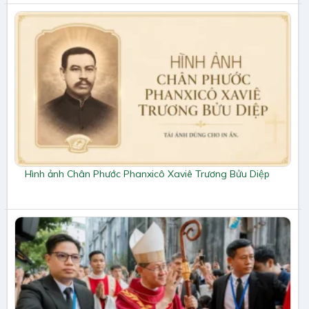
Hình ảnh Chân Phước Phanxicô Xaviê Trương Bửu Diệp