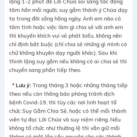
lặng 1-2 phút để Lời Chúa soi sáng tác động
tâm hồn mỗi người, suy gẫm thánh ý Chúa dạy
ta trong đời sống hằng ngày. Anh em nào có
tâm tình hoặc việc làm gì chia sẻ với anh em
thì khuyến khích vui vẻ phát biểu, không nên
chỉ định bắt buộc (chỉ chia sẻ những gì mình có
chứ không khuyên dạy người khác). Sau khi
thinh lặng suy gẫm nếu không có ai chia sẻ thì
chuyển sang phần tiếp theo.
* Lưu ý:
Trong tháng 3 hoặc những tháng tiếp
theo nếu còn thông báo phòng tránh dịch
bệnh Covid-19, thì tùy các nơi linh hoạt tổ
chức Suy Gẫm Chia Sẻ, hoặc có thể mỗi thành
viên tự đọc Lời Chúa và suy niệm riêng. Nếu
không tổ chức như thường lệ thì vẫn giữ mỗi
tháng có một lần cầu nguyện cho các thành