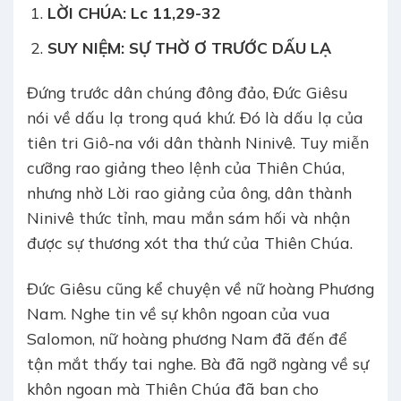
LỜI CHÚA:
Lc 11,29-32
SUY NIỆM: SỰ THỜ Ơ TRƯỚC DẤU LẠ
Đứng trước dân chúng đông đảo, Đức Giêsu
nói về dấu lạ trong quá khứ. Đó là dấu lạ của
tiên tri Giô-na với dân thành Ninivê. Tuy miễn
cưỡng rao giảng theo lệnh của Thiên Chúa,
nhưng nhờ Lời rao giảng của ông, dân thành
Ninivê thức tỉnh, mau mắn sám hối và nhận
được sự thương xót tha thứ của Thiên Chúa.
Đức Giêsu cũng kể chuyện về nữ hoàng Phương
Nam. Nghe tin về sự khôn ngoan của vua
Salomon, nữ hoàng phương Nam đã đến để
tận mắt thấy tai nghe. Bà đã ngỡ ngàng về sự
khôn ngoan mà Thiên Chúa đã ban cho