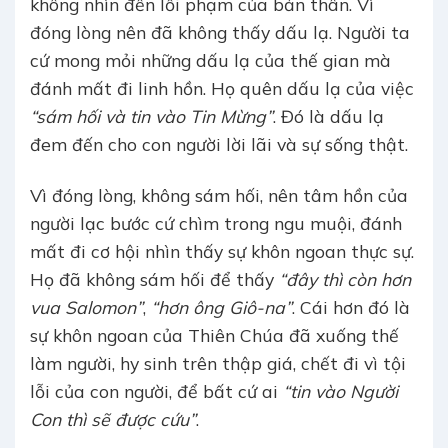
không nhìn đến lỗi phạm của bản thân. Vì
đóng lòng nên đã không thấy dấu lạ. Người ta
cứ mong mỏi những dấu lạ của thế gian mà
đánh mất đi linh hồn. Họ quên dấu lạ của việc
“sám hối và tin vào Tin Mừng”
. Đó là dấu lạ
đem đến cho con người lời lãi và sự sống thật.
Vì đóng lòng, không sám hối, nên tâm hồn của
người lạc bước cứ chìm trong ngu muội, đánh
mất đi cơ hội nhìn thấy sự khôn ngoan thực sự.
Họ đã không sám hối để thấy
“đây thì còn hơn
vua Salomon”
,
“hơn ông Giô-na”
. Cái hơn đó là
sự khôn ngoan của Thiên Chúa đã xuống thế
làm người, hy sinh trên thập giá, chết đi vì tội
lỗi của con người, để bất cứ ai
“tin vào Người
Con thì sẽ được cứu”
.