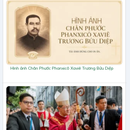
Hình ảnh Chân Phước Phanxicô Xaviê Trương Bửu Diệp