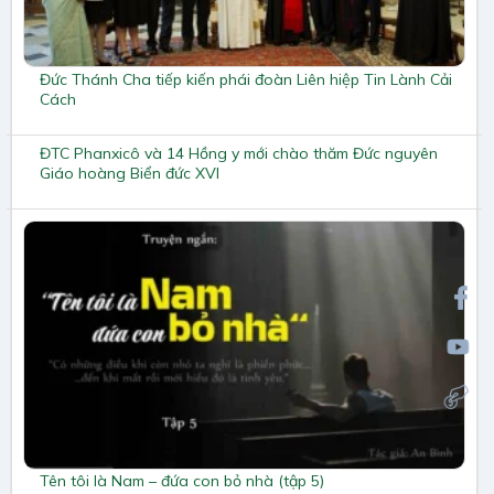
Đức Thánh Cha tiếp kiến phái đoàn Liên hiệp Tin Lành Cải
Cách
ĐTC Phanxicô và 14 Hồng y mới chào thăm Đức nguyên
Giáo hoàng Biển đức XVI
Tên tôi là Nam – đứa con bỏ nhà (tập 5)