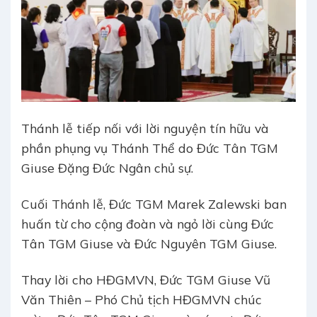
Thánh lễ tiếp nối với lời nguyện tín hữu và
phần phụng vụ Thánh Thể do Đức Tân TGM
Giuse Đặng Đức Ngân chủ sự.
Cuối Thánh lễ, Đức TGM Marek Zalewski ban
huấn từ cho cộng đoàn và ngỏ lời cùng Đức
Tân TGM Giuse và Đức Nguyên TGM Giuse.
Thay lời cho HĐGMVN, Đức TGM Giuse Vũ
Văn Thiên – Phó Chủ tịch HĐGMVN chúc