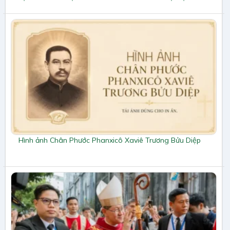
Hình ảnh Chân Phước Phanxicô Xaviê Trương Bửu Diệp