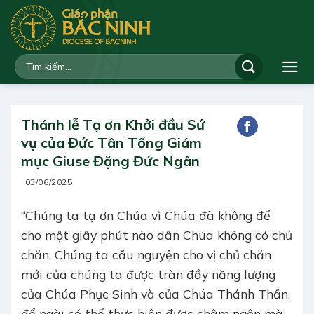
Bỏ
qua
nội
dung
Thánh lễ Tạ ơn Khởi đầu Sứ
vụ của Đức Tân Tổng Giám
mục Giuse Đặng Đức Ngân
03/06/2025
“Chúng ta tạ ơn Chúa vì Chúa đã không để
cho một giây phút nào dân Chúa không có chủ
chăn. Chúng ta cầu nguyện cho vị chủ chăn
mới của chúng ta được tràn đầy năng lượng
của Chúa Phục Sinh và của Chúa Thánh Thần,
để ngài có thể thực hiện được châm ngôn mà