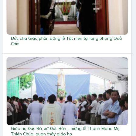
Đức cha Giáo phận dâng lễ Tất niên tại làng phong Quả
Cảm
Giáo họ Đức Bà, xứ Đức Bản – mừng lễ Thánh Maria Mẹ
Thiên Chúa, quan thầy giáo họ