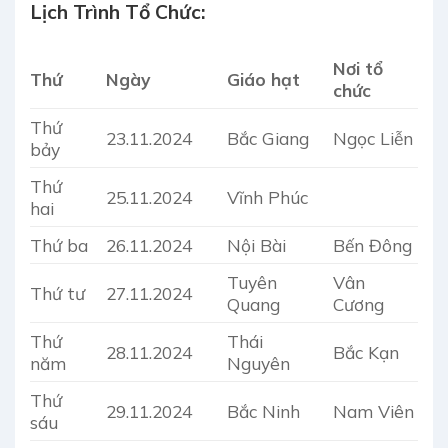
Lịch Trình Tổ Chức:
Nơi tổ
Thứ
Ngày
Giáo hạt
chức
Thứ
23.11.2024
Bắc Giang
Ngọc Liễn
bảy
Thứ
25.11.2024
Vĩnh Phúc
hai
Thứ ba
26.11.2024
Nội Bài
Bến Đông
Tuyên
Vân
Thứ tư
27.11.2024
Quang
Cương
Thứ
Thái
28.11.2024
Bắc Kạn
năm
Nguyên
Thứ
29.11.2024
Bắc Ninh
Nam Viên
sáu