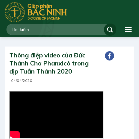
Bỏ
qua
nội
dung
Thông điệp video của Đức
Thánh Cha Phanxicô trong
dịp Tuần Thánh 2020
04/04/2020