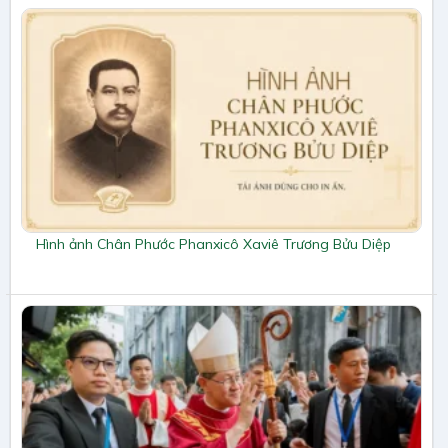
Hình ảnh Chân Phước Phanxicô Xaviê Trương Bửu Diệp