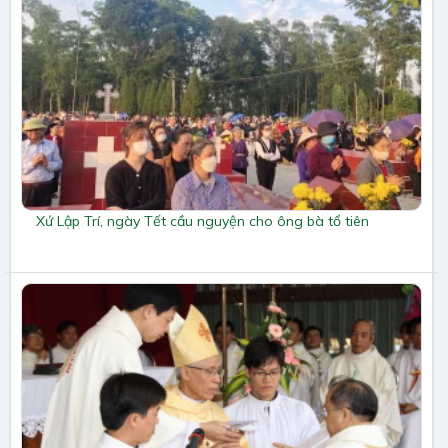
Xứ Lập Trí, ngày Tết cầu nguyện cho ông bà tổ tiên