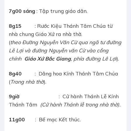
7g00 sáng
: Tập trung giáo dân.
8g15
: Rước Kiệu Thánh Tâm Chúa từ
nhà chung Giáo Xứ ra nhà thờ.
(
theo
Đ
ường Nguyễn Văn Cừ
qua ngã tư đường
Lê Lợi và đường Nguyễn văn Cừ
vào cổng
chính
Giáo Xứ Bắc Giang
,
phía đường Lê Lợi
).
8g40
: Dâng hoa Kính Thánh Tâm Chúa
(
Trong nhà thờ
).
9giờ
: Cử hành Thánh Lễ Kính
Thánh Tâm
(Cử hành Thánh lễ trong nhà thờ
).
1
1
g
00
: Bế mạc Kết thúc.