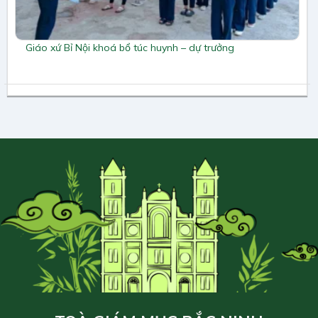
Giáo xứ Bỉ Nội khoá bổ túc huynh – dự trưởng