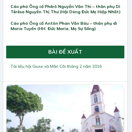
Cáo phó Ông cố Phêrô Nguyễn Văn Thi – thân phụ Dì
Têrêsa Nguyễn Thị Thư (Hội Dòng Đức Mẹ Hiệp Nhất)
Cáo phó Ông cố Antôn Phan Văn Báu – thân phụ dì
Maria Tuyến (HH. Đức Maria, Mẹ Sự Sống)
BÀI ĐỀ XUẤT
Tài liệu hội Giuse và Mân Côi tháng 2 năm 2016