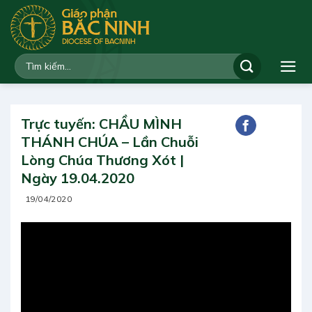
Bỏ
qua
nội
dung
Trực tuyến: CHẦU MÌNH
THÁNH CHÚA – Lần Chuỗi
Lòng Chúa Thương Xót |
Ngày 19.04.2020
19/04/2020