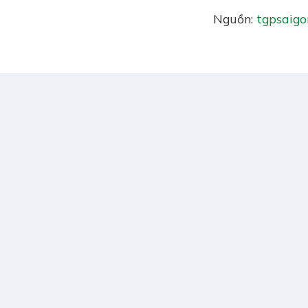
Nguồn:
tgpsaigo