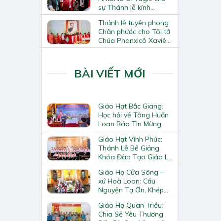
sự Thánh lễ kính
Thánh Tô-ma Tông đồ
Thánh lễ tuyên phong
tại Nhà thờ Chính tòa
Chân phước cho Tôi tớ
Hà Nội
Chúa Phanxicô Xaviê
Trương Bửu Diệp
BÀI VIẾT MỚI
Giáo Hạt Bắc Giang:
Học hỏi về Tông Huấn
Loan Báo Tin Mừng
Giáo Hạt Vĩnh Phúc:
Thánh Lễ Bế Giảng
Khóa Đào Tạo Giáo Lý
Viên – Huynh Trưởng
Giáo Họ Cửa Sông –
Cấp II
xứ Hoà Loan: Cầu
Nguyện Tạ Ơn, Khép
Lại Khóa Huấn Luyện
Giáo Họ Quan Triều:
Giáo Lý Viên Cấp II
Chia Sẻ Yêu Thương