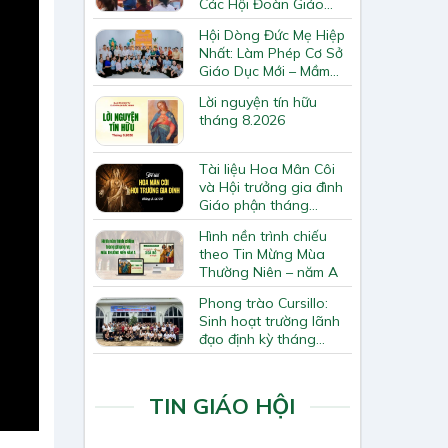
Các Hội Đoàn Giáo
Hạt Bắc Giang
Hội Dòng Đức Mẹ Hiệp
Nhất: Làm Phép Cơ Sở
Giáo Dục Mới – Mầm
Non Thiên Ân
Lời nguyện tín hữu
tháng 8.2026
Tài liệu Hoa Mân Côi
và Hội trưởng gia đình
Giáo phận tháng
8.2026
Hình nền trình chiếu
theo Tin Mừng Mùa
Thường Niên – năm A
Phong trào Cursillo:
Sinh hoạt trường lãnh
đạo định kỳ tháng
7/2026
TIN GIÁO HỘI