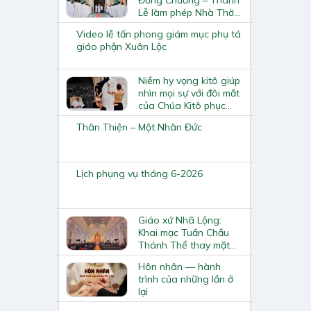
Lễ làm phép Nhà Thờ
và Nhà Mục Vụ
Video lễ tấn phong giám mục phụ tá
giáo phận Xuân Lộc
Niềm hy vọng kitô giúp
nhìn mọi sự với đôi mắt
của Chúa Kitô phục
sinh
Thân Thiện – Một Nhân Đức
Lịch phụng vụ tháng 6-2026
Giáo xứ Nhã Lộng:
Khai mạc Tuần Chầu
Thánh Thể thay mặt
Giáo phận
Hôn nhân — hành
trình của những lần ở
lại