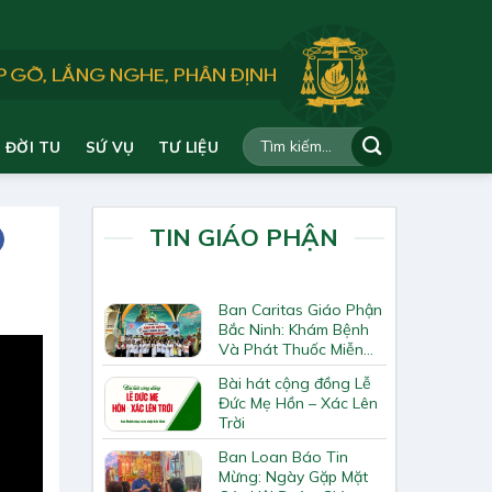
ĐỜI TU
SỨ VỤ
TƯ LIỆU
TIN GIÁO PHẬN
Ban Caritas Giáo Phận
Bắc Ninh: Khám Bệnh
Và Phát Thuốc Miễn
Phí Tại Giáo Xứ Đồng
Bài hát cộng đồng Lễ
Chương
Đức Mẹ Hồn – Xác Lên
Trời
Ban Loan Báo Tin
Mừng: Ngày Gặp Mặt