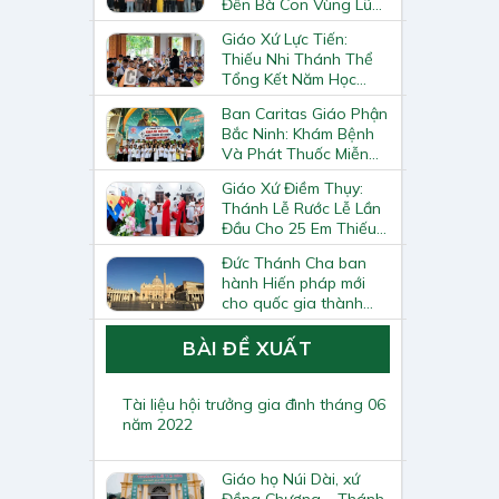
Đến Bà Con Vùng Lũ
Lai Châu
Giáo Xứ Lực Tiến:
Thiếu Nhi Thánh Thể
Tổng Kết Năm Học
Giáo Lý
Ban Caritas Giáo Phận
Bắc Ninh: Khám Bệnh
Và Phát Thuốc Miễn
Phí Tại Giáo Xứ Đồng
Giáo Xứ Điềm Thụy:
Chương
Thánh Lễ Rước Lễ Lần
Đầu Cho 25 Em Thiếu
Nhi
Đức Thánh Cha ban
hành Hiến pháp mới
cho quốc gia thành
Vatican
BÀI ĐỀ XUẤT
Tài liệu hội trưởng gia đình tháng 06
năm 2022
Giáo họ Núi Dài, xứ
Đồng Chương – Thánh