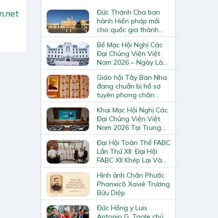
Đức Thánh Cha ban
n.net
hành Hiến pháp mới
cho quốc gia thành
Vatican
Bế Mạc Hội Nghị Các
Đại Chủng Viện Việt
Nam 2026 – Ngày Làm
Việc Cuối Cùng
Giáo hội Tây Ban Nha
đang chuẩn bị hồ sơ
tuyên phong chân
phước và phong thánh
Khai Mạc Hội Nghị Các
cho 3.344 vị
Đại Chủng Viện Việt
Nam 2026 Tại Trung
Tâm Mục Vụ Giáo
Đại Hội Toàn Thể FABC
Phận Vinh
Lần Thứ XII: Đại Hội
FABC XII Khép Lại Và
Mở Ra Một Hành Trình
Hình ảnh Chân Phước
Mới Cho Giáo Hội Tại
Phanxicô Xaviê Trương
Châu Á
Bửu Diệp
Đức Hồng y Luis
Antonio G. Tagle chủ