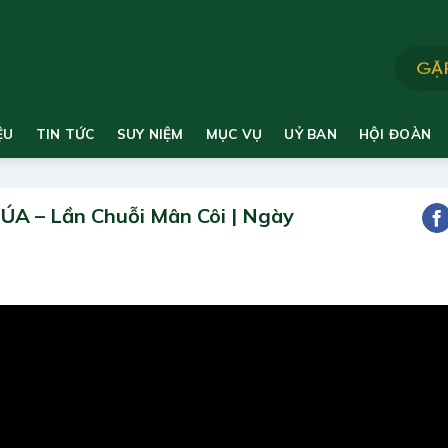
ỆU
TIN TỨC
SUY NIỆM
MỤC VỤ
UỶ BAN
HỘI ĐOÀN
A – Lần Chuỗi Mân Côi | Ngày