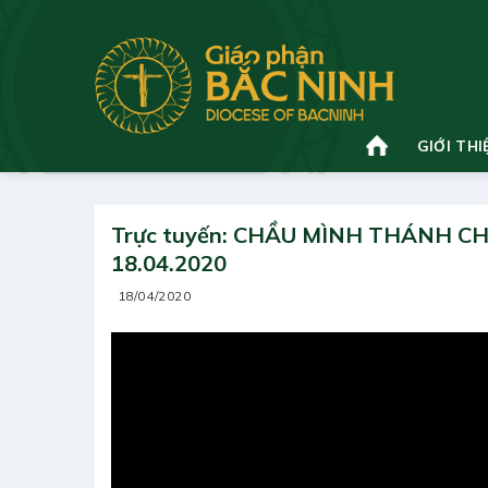
Bỏ
qua
nội
dung
GIỚI THI
Trực tuyến: CHẦU MÌNH THÁNH CHÚ
18.04.2020
18/04/2020