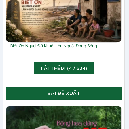
Biết Ơn Người Đã Khuất Lẫn Người Đang Sống
TẢI THÊM
(
4
/ 524)
BÀI ĐỀ XUẤT