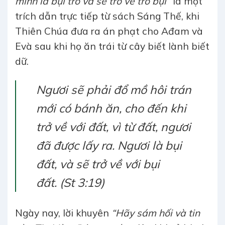
mình là bụi tro và sẽ trở về tro bụi”
là một
trích dẫn trực tiếp từ sách Sáng Thế, khi
Thiên Chúa đưa ra án phạt cho Ađam và
Evà sau khi họ ăn trái từ cây biết lành biết
dữ.
Ngươi sẽ phải đổ mồ hôi trán
mới có bánh ăn, cho đến khi
trở về với đất, vì từ đất, ngươi
đã được lấy ra. Ngươi là bụi
đất, và sẽ trở về với bụi
đất.
(St 3:19)
Ngày nay, lời khuyên
“Hãy sám hối và tin