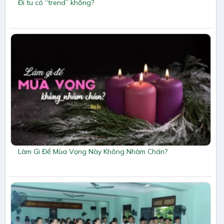
Đi tu có “trend” không?
Làm Gì Để Mùa Vọng Này Không Nhàm Chán?