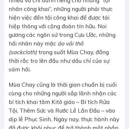
nhiều và chỉ dành riêng cho những “tội
nhân công khai”, những người phải thực
hiện việc đền tội công khai để được tái
hiệp thông với cộng đoàn tín hữu. Noi
gương các ngôn sứ trong Cựu Ước, những
hối nhân này mặc
áo vải thô
(sackcloth)
trong suốt Mùa Chay, đồng
thời rắc tro lên đầu như dấu chỉ của sự
sám hối.
Mùa Chay cũng là thời gian chuẩn bị cuối
cùng cho những người sắp lãnh nhận các
bí tích khai tâm Kitô giáo – Bí tích Rửa
Tội, Thêm Sức và Rước Lễ Lần Đầu – vào
dịp lễ Phục Sinh. Ngày nay, thực hành này
đã được khôi phục để trở thành một phần