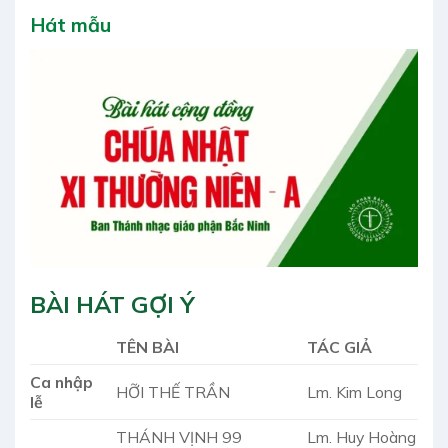
Hát mẫu
BÀI HÁT GỢI Ý
TÊN BÀI
TÁC GIẢ
Ca nhập
HỠI THẾ TRẦN
Lm. Kim Long
lễ
THÁNH VỊNH 99
Lm. Huy Hoàng