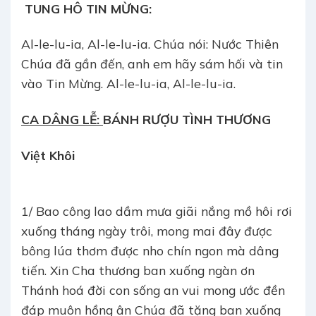
TUNG HÔ TIN MỪNG:
Al-le-lu-ia, Al-le-lu-ia. Chúa nói: Nước Thiên
Chúa đã gần đến, anh em hãy sám hối và tin
vào Tin Mừng. Al-le-lu-ia, Al-le-lu-ia.
CA DÂNG LỄ:
BÁNH RƯỢU TÌNH THƯƠNG
Việt Khôi
1/ Bao công lao dầm mưa giãi nắng mồ hôi rơi
xuống tháng ngày trôi, mong mai đây được
bông lúa thơm được nho chín ngon mà dâng
tiến. Xin Cha thương ban xuống ngàn ơn
Thánh hoá đời con sống an vui mong ước đền
đáp muôn hồng ân Chúa đã tặng ban xuống