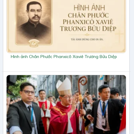
Hình ảnh Chân Phước Phanxicô Xaviê Trương Bửu Diệp