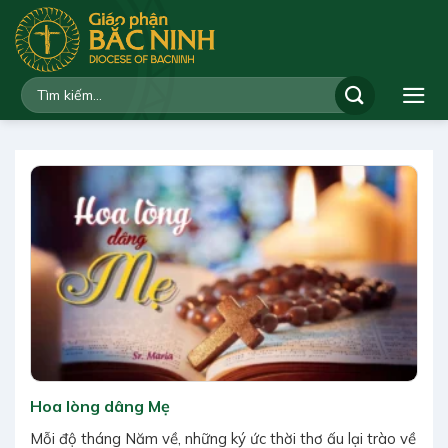
Bỏ
qua
nội
dung
Hoa lòng dâng Mẹ
Mỗi độ tháng Năm về, những ký ức thời thơ ấu lại trào về