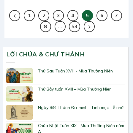
1
2
3
4
5
6
7
8
…
53
LỜI CHÚA & CHƯ THÁNH
Thứ Sáu Tuần XVIII - Mùa Thường Niên
Thứ Bảy tuần XVIII – Mùa Thường Niên
Ngày 8/8: Thánh Đa-minh – Linh mục, Lễ nhớ
Chúa Nhật Tuần XIX - Mùa Thường Niên năm
A