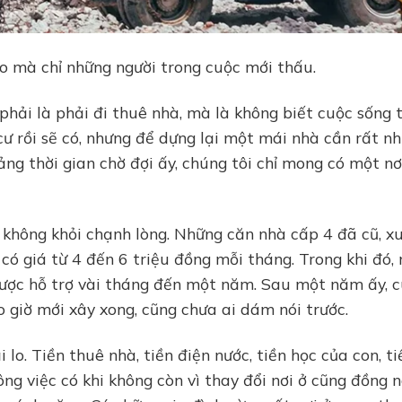
lo mà chỉ những người trong cuộc mới thấu.
 phải là phải đi thuê nhà, mà là không biết cuộc sống
cư rồi sẽ có, nhưng để dựng lại một mái nhà cần rất nh
ảng thời gian chờ đợi ấy, chúng tôi chỉ mong có một nơ
i không khỏi chạnh lòng. Những căn nhà cấp 4 đã cũ, x
g có giá từ 4 đến 6 triệu đồng mỗi tháng. Trong khi đó,
 được hỗ trợ vài tháng đến một năm. Sau một năm ấy, 
o giờ mới xây xong, cũng chưa ai dám nói trước.
lo. Tiền thuê nhà, tiền điện nước, tiền học của con, ti
ông việc có khi không còn vì thay đổi nơi ở cũng đồng 