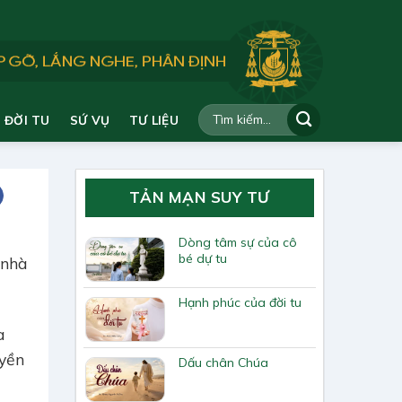
ĐỜI TU
SỨ VỤ
TƯ LIỆU
TẢN MẠN SUY TƯ
Dòng tâm sự của cô
bé dự tu
 nhà
Hạnh phúc của đời tu
a
uyền
Dấu chân Chúa