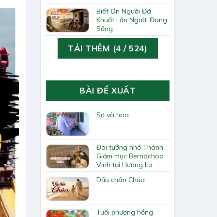
Biết Ơn Người Đã
Khuất Lẫn Người Đang
Sống
TẢI THÊM
(
4
/ 524)
BÀI ĐỀ XUẤT
Sơ và hoa
Đài tưởng nhớ Thánh
Giám mục Berriochoa
Vinh tại Hương La
Dấu chân Chúa
Tuổi phượng hồng