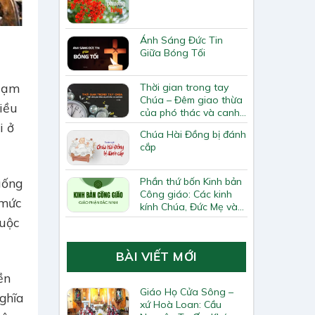
Ánh Sáng Đức Tin
Giữa Bóng Tối
 tạm
Thời gian trong tay
Chúa – Đêm giao thừa
iều
của phó thác và canh
tân
i ở
Chúa Hài Đồng bị đánh
cắp
uống
Phần thứ bốn Kinh bản
Công giáo: Các kinh
 mức
kính Chúa, Đức Mẹ và
các thánh
cuộc
BÀI VIẾT MỚI
ền
Giáo Họ Cửa Sông –
nghĩa
xứ Hoà Loan: Cầu