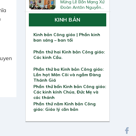
Mừng Lễ Bổn Mạng Xứ
Đoàn Antôn Nguyễn
hĩa
Tiến Đích Và Bế Giảng
n
Năm Học Giáo Lý
KINH BẢN
2025–2026
Kinh bản Công giáo | Phần kinh
ban sáng – ban tối
Phần thứ hai Kinh bản Công giáo:
guyen
Các kinh Cầu.
Phần thứ ba Kinh bản Công giáo:
Lần hạt Mân Côi và ngắm Đàng
Thánh Giá
Phần thứ bốn Kinh bản Công giáo:
Các kinh kính Chúa, Đức Mẹ và
các thánh
Phần thứ năm Kinh bản Công
giáo: Giáo lý căn bản