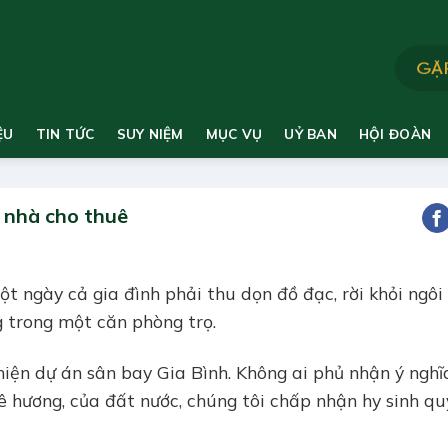
ỆU
TIN TỨC
SUY NIỆM
MỤC VỤ
UỶ BAN
HỘI ĐOÀN
 nhà cho thuê
một ngày cả gia đình phải thu dọn đồ đạc, rời khỏi ngôi
 trong một căn phòng trọ.
hiện dự án sân bay Gia Bình. Không ai phủ nhận ý nghĩ
uê hương, của đất nước, chúng tôi chấp nhận hy sinh q