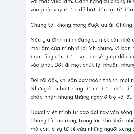
với mất việc làm…Gánh nặng cứ chồng lên
vừa phải vay mượn để bắt đầu lại từ đầu.
Chúng tôi không mong được ưu ái. Chúng t
Nếu gia đình mình đang có một căn nhà ch
mái ấm của mình vì lợi ích chung. Vì bạn 
bạn cũng cần được sự chia sẻ, giúp đỡ củ
vừa phải. Bớt đi một chút lợi nhuận, nhưn
Bởi rồi đây, khi sân bay hoàn thành, mọi n
Nhưng ít ai biết rằng, để có được điều đó
chấp nhận những tháng ngày ở trọ với đủ n
Người Việt mình từ bao đời nay vẫn sống 
Chúng tôi tin rằng, trong lúc khó khăn nh
mà còn là sự tử tế của những người xung 