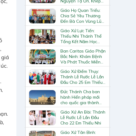
ộc,
Nguyện Tạ Ơn, Khép
Lại Khóa Huấn Luyện
Giáo Họ Quan Triều:
Giáo Lý Viên Cấp II
Chia Sẻ Yêu Thương
Đến Bà Con Vùng Lũ
Lai Châu
Giáo Xứ Lực Tiến:
Thiếu Nhi Thánh Thể
ỏ
Tổng Kết Năm Học
Giáo Lý
,
Ban Caritas Giáo Phận
Bắc Ninh: Khám Bệnh
 giá
Và Phát Thuốc Miễn
úc.
Phí Tại Giáo Xứ Đồng
Giáo Xứ Điềm Thụy:
Chương
Thánh Lễ Rước Lễ Lần
.
Đầu Cho 25 Em Thiếu
Nhi
h,
Đức Thánh Cha ban
hành Hiến pháp mới
cho quốc gia thành
Vatican
Giáo Xứ An Bài: Thánh
nạn.
Lễ Rước Lễ Lần Đầu
à,
Cho 22 Em Thiếu Nhi
Giáo Xứ Tân Bình: