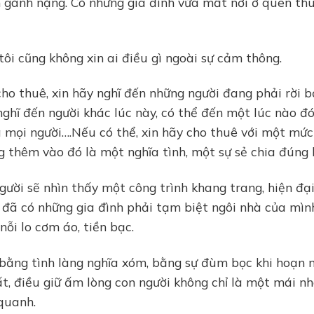
 gánh nặng. Có những gia đình vừa mất nơi ở quen thu
ôi cũng không xin ai điều gì ngoài sự cảm thông.
o thuê, xin hãy nghĩ đến những người đang phải rời b
nghĩ đến người khác lúc này, có thể đến một lúc nào đó
a mọi người….Nếu có thể, xin hãy cho thuê với một mức
g thêm vào đó là một nghĩa tình, một sự sẻ chia đúng l
gười sẽ nhìn thấy một công trình khang trang, hiện đại
, đã có những gia đình phải tạm biệt ngôi nhà của mìn
ỗi lo cơm áo, tiền bạc.
bằng tình làng nghĩa xóm, bằng sự đùm bọc khi hoạn 
ất, điều giữ ấm lòng con người không chỉ là một mái nh
quanh.