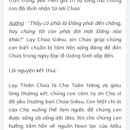
trân trọng, yêu mến giá trị sự sống mà chúng
con đã lãnh nhận từ nơi Chúa.
Xướng
: “
Thầy có phải là Đấng phải đến chăng,
hay chúng tôi còn phải đợi một Đấng nào
khác
?” Lạy Chúa Giêsu, xin Chúa giúp chúng
con biết chuẩn bị tâm hồn xứng đáng để đón
Chúa trong ngày Đại lễ Giáng Sinh sắp đến.
Lời nguyện kết thúc :
Lạy Thiên Chúa là Cha Toàn Năng và giàu
lòng thương xót, chúng con cảm tạ ơn Cha vì
đã yêu thương ban Chúa Giêsu, Con Một chí ái
của Cha xuống thế làm người, để chúng con
được sống và sống dồi dào. Xin cho chúng con
hướng tâm hồn về nguồn hoan lạc của Mầu