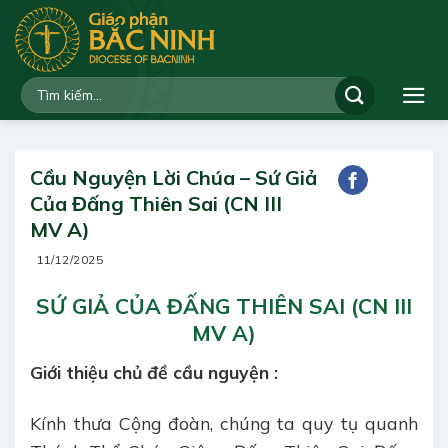
Bỏ
qua
nội
dung
Cầu Nguyện Lời Chúa – Sứ Giả
Của Đấng Thiên Sai (CN III
MV A)
11/12/2025
SỨ GIẢ CỦA ĐẤNG THIÊN SAI
(CN III
MV A)
Giới thiệu chủ đề cầu nguyện :
Kính thưa Cộng đoàn, chúng ta quy tụ quanh