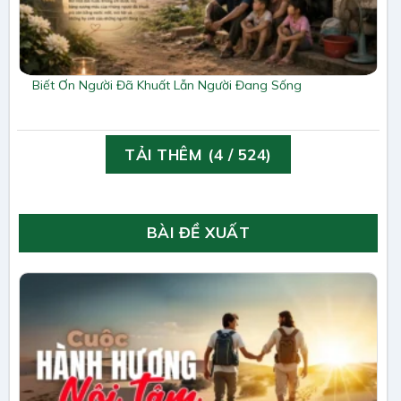
Biết Ơn Người Đã Khuất Lẫn Người Đang Sống
TẢI THÊM
(
4
/ 524)
BÀI ĐỀ XUẤT