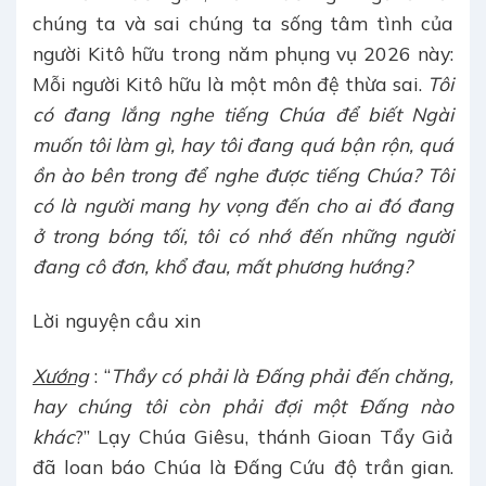
chúng ta và sai chúng ta sống tâm tình của
người Kitô hữu trong năm phụng vụ 2026 này:
Mỗi người Kitô hữu là một môn đệ thừa sai.
Tôi
có đang lắng nghe tiếng Chúa để biết Ngài
muốn tôi làm gì, hay tôi đang quá bận rộn, quá
ồn ào bên trong để nghe được tiếng Chúa? Tôi
có là người mang hy vọng đến cho ai đó đang
ở trong bóng tối, tôi có nhớ đến những người
đang cô đơn, khổ đau, mất phương hướng?
Lời nguyện cầu xin
Xướng
: “
Thầy có phải là Đấng phải đến chăng,
hay chúng tôi còn phải đợi một Đấng nào
khác
?” Lạy Chúa Giêsu, thánh Gioan Tẩy Giả
đã loan báo Chúa là Đấng Cứu độ trần gian.