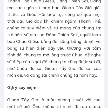
Thánh Thể Chúa Giêsu, Đấng Thiên Sai, Đấng
mà các ngôn sứ loan báo, Gioan Tẩy Giả giới
thiệu, và Giáo Hội tiếp tục công bố qua mọi
thời đại. Giờ đây, khi chiêm ngắm Thánh Thể,
chúng ta suy niệm về sứ mạng của chúng ta:
trở nên “sứ giả của Đấng Thiên Sai”, người loan
báo Chúa Giêsu bằng đời sống, bằng lời nói và
bằng sự hiện diện đầy yêu thương. Với tâm
tình đó, chúng ta mở lòng trước Chúa, để nghe
sứ điệp của Ngài để chúng ta cũng được sai đi,
như Chúa đã sai Gioan Tẩy Giả, đã sai các
môn đệ, và đang sai chính chúng ta hôm nay.
Gợi ý suy niệm :
Gioan Tẩy Giả là mẫu gương tuyệt vời của
một sứ giả. Ông không tự mình đi rao giảng,