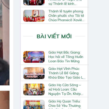
sự Thánh lễ kính
Thánh Tô-ma Tông đồ
Thánh lễ tuyên phong
tại Nhà thờ Chính tòa
Chân phước cho Tôi tớ
Hà Nội
Chúa Phanxicô Xaviê
Trương Bửu Diệp
BÀI VIẾT MỚI
Giáo Hạt Bắc Giang:
Học hỏi về Tông Huấn
Loan Báo Tin Mừng
Giáo Hạt Vĩnh Phúc:
Thánh Lễ Bế Giảng
Khóa Đào Tạo Giáo Lý
Viên – Huynh Trưởng
Giáo Họ Cửa Sông –
Cấp II
xứ Hoà Loan: Cầu
Nguyện Tạ Ơn, Khép
Lại Khóa Huấn Luyện
Giáo Họ Quan Triều:
Giáo Lý Viên Cấp II
Chia Sẻ Yêu Thương