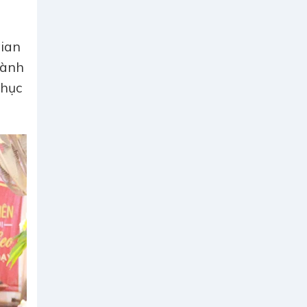
gian
hành
phục