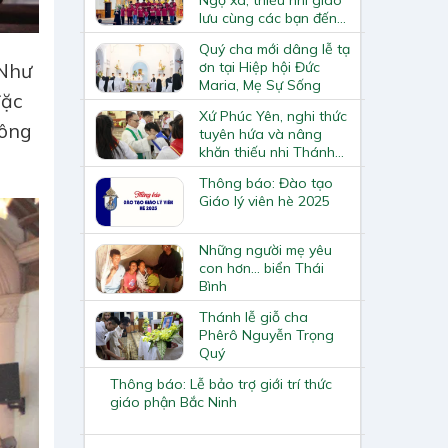
lưu cùng các bạn đến
từ Mái ấm Thiên Hòa
Quý cha mới dâng lễ tạ
ơn tại Hiệp hội Đức
 Như
Maria, Mẹ Sự Sống
đặc
Xứ Phúc Yên, nghi thức
đông
tuyên hứa và nâng
khăn thiếu nhi Thánh
Thể
Thông báo: Đào tạo
Giáo lý viên hè 2025
Những người mẹ yêu
con hơn… biển Thái
Bình
Thánh lễ giỗ cha
Phêrô Nguyễn Trọng
Quý
Thông báo: Lễ bảo trợ giới trí thức
giáo phận Bắc Ninh