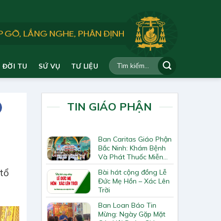
ĐỜI TU
SỨ VỤ
TƯ LIỆU
TIN GIÁO PHẬN
Ban Caritas Giáo Phận
Bắc Ninh: Khám Bệnh
Và Phát Thuốc Miễn
Phí Tại Giáo Xứ Đồng
tổ
Bài hát cộng đồng Lễ
Chương
Đức Mẹ Hồn – Xác Lên
Trời
Ban Loan Báo Tin
Mừng: Ngày Gặp Mặt