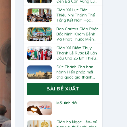
Đến Bà Con Vùng Lũ
Lai Châu
Giáo Xứ Lực Tiến:
Thiếu Nhi Thánh Thể
Tổng Kết Năm Học
Giáo Lý
Ban Caritas Giáo Phận
Bắc Ninh: Khám Bệnh
Và Phát Thuốc Miễn
Phí Tại Giáo Xứ Đồng
Giáo Xứ Điềm Thụy:
Chương
Thánh Lễ Rước Lễ Lần
Đầu Cho 25 Em Thiếu
Nhi
Đức Thánh Cha ban
hành Hiến pháp mới
cho quốc gia thành
Vatican
BÀI ĐỀ XUẤT
Mối tình đầu
Giáo họ Ngọc Liễn- xứ
Ngọ xá, thiếu nhi giao