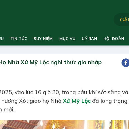
ỆU
TIN TỨC
SUY NIỆM
MỤC VỤ
UỶ BAN
HỘI ĐOÀN
ọ Nhà Xứ Mỹ Lộc nghi thức gia nhập
25, vào lúc 16 giờ 30, trong bầu khí sốt sắng và
Thương Xót giáo họ Nhà
Xứ Mỹ Lộc
đã long trọng 
n mới.