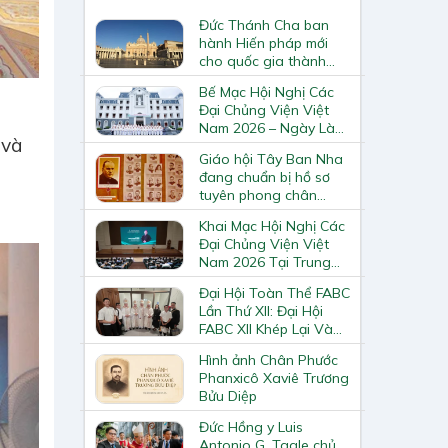
Đức Thánh Cha ban
hành Hiến pháp mới
cho quốc gia thành
Vatican
Bế Mạc Hội Nghị Các
Đại Chủng Viện Việt
Nam 2026 – Ngày Làm
 và
Việc Cuối Cùng
Giáo hội Tây Ban Nha
đang chuẩn bị hồ sơ
tuyên phong chân
phước và phong thánh
Khai Mạc Hội Nghị Các
cho 3.344 vị
Đại Chủng Viện Việt
Nam 2026 Tại Trung
Tâm Mục Vụ Giáo
Đại Hội Toàn Thể FABC
Phận Vinh
Lần Thứ XII: Đại Hội
FABC XII Khép Lại Và
Mở Ra Một Hành Trình
Hình ảnh Chân Phước
Mới Cho Giáo Hội Tại
Phanxicô Xaviê Trương
Châu Á
Bửu Diệp
Đức Hồng y Luis
Antonio G. Tagle chủ