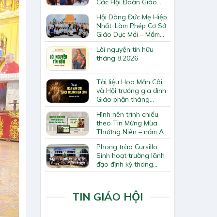
Các Hội Đoàn Giáo
Hạt Bắc Giang
Hội Dòng Đức Mẹ Hiệp
Nhất: Làm Phép Cơ Sở
Giáo Dục Mới – Mầm
Non Thiên Ân
Lời nguyện tín hữu
tháng 8.2026
Tài liệu Hoa Mân Côi
và Hội trưởng gia đình
Giáo phận tháng
8.2026
Hình nền trình chiếu
theo Tin Mừng Mùa
Thường Niên – năm A
Phong trào Cursillo:
Sinh hoạt trường lãnh
đạo định kỳ tháng
7/2026
TIN GIÁO HỘI