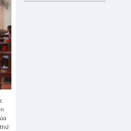
c
ên
của
 thứ