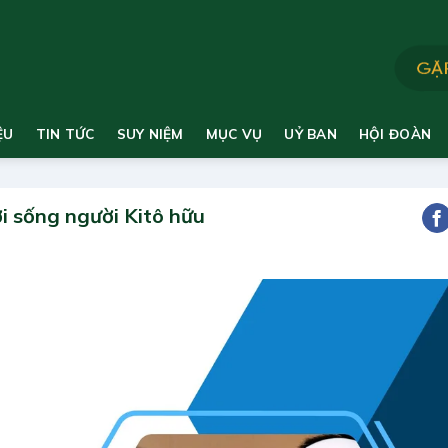
ỆU
TIN TỨC
SUY NIỆM
MỤC VỤ
UỶ BAN
HỘI ĐOÀN
i sống người Kitô hữu