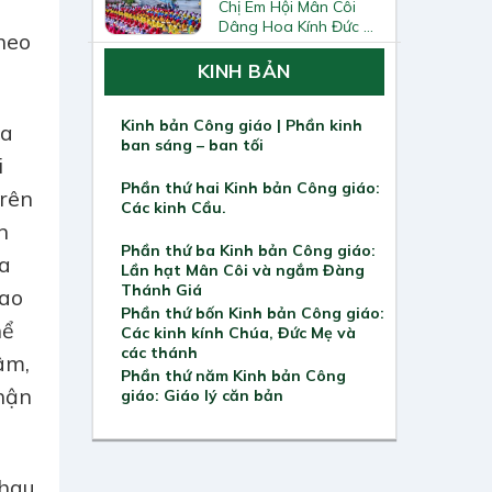
u
Chị Em Hội Mân Côi
2025–2026
Dâng Hoa Kính Đức Mẹ
heo
Tại Trung Tâm Thánh
Mẫu Từ Phong
KINH BẢN
Kinh bản Công giáo | Phần kinh
ia
ban sáng – ban tối
i
Phần thứ hai Kinh bản Công giáo:
trên
Các kinh Cầu.
n
Phần thứ ba Kinh bản Công giáo:
ữa
Lần hạt Mân Côi và ngắm Đàng
Thánh Giá
rao
Phần thứ bốn Kinh bản Công giáo:
hể
Các kinh kính Chúa, Đức Mẹ và
các thánh
âm,
Phần thứ năm Kinh bản Công
nhận
giáo: Giáo lý căn bản
hau.