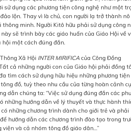
ời sử dụng các phương tiện công nghệ như một tr
 đảo lộn. Thay vì là chủ, con người lạ trở thành nô 
ại thông minh. Người Kitô hữu phải sử dụng công 
 này sẽ trình bày các giáo huấn của Giáo Hội về v
ã hội một cách đúng đắn.
 Thông Xã Hội
INTER MIRIFICA
của Công Đồng
 “Tất cả những người con của Giáo hội phải đồng 
i đa tìm cách sử dụng hữu hiệu những phương tiện
c tông đồ, tuỳ theo nhu cầu của từng hoàn cảnh c
ớng dẫn chúng ta: “Việc sử dụng đúng đắn các ph
 có những hướng dẫn về lý thuyết và thực hành thí
 có những chương trình dành cho giới trẻ và phải
o để hướng dẫn các chương trình đào tạo trong tr
g viện và cả nhóm tông đồ giáo dân…”