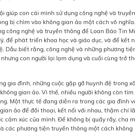
i giúp con cái mình sử dụng công nghệ và truyề
ng bị chìm vào không gian ảo một cách vô nghĩa
ụng công nghệ và truyền thông để Loan Báo Tin M
lý, để phát triển khoa học và giáo dục, và để kết n
đệ. Dẫu biết rằng, công nghệ và những phương tiệ
, nhưng con người lại lạm dụng và cuối cùng trở t
g gia đình, những cuộc gặp gỡ huynh đệ trong xã
không gian ảo. Vì thế, nhiều người không còn tìm
ng. Một thực tế đang diễn ra trong các gia đình v
ian ảo để đối thoại, kết nối với nhau, thậm chí l
c cảm xúc của mình. Để không bị quấy rầy, cha 
và các phương tiện truyền thông một cách không