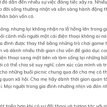
 đó dẫn đến nhiều sự việc đáng tiếc xảy ra. Nhiề
o đời sống thường nhật và sẵn sàng hành động t
hân bản vốn có.
ỏng, nhưng lại không nhận ra lỗ hổng lớn trong g
bối cảnh mỗi người một cái điện thoại không ai nó
gia đình được thay thế bằng những trò chơi game 
n và dành nhiều thời gian cho vấn đề giáo dục co
điện thoại sang một bên và làm sống lại những b
i có thể chia sẻ suy nghĩ, cảm xúc của mình và t
n cho những buổi picnic chung qua đó cha mẹ có t
g quan xã hội. Cha mẹ hãy dành thời gian quan t
ái. Mọi người trong gia đình nhường nhịn và đón 
t triển hơn khi có sự đối thoại và tương tác với n