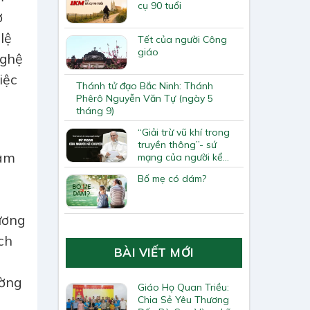
cụ 90 tuổi
ợ
lệ
Tết của người Công
giáo
nghệ
iệc
Thánh tử đạo Bắc Ninh: Thánh
Phêrô Nguyễn Văn Tự (ngày 5
tháng 9)
“Giải trừ vũ khí trong
truyền thông”- sứ
tâm
mạng của người kể
chuyện giữa thời đại
Bố mẹ có dám?
tranh tối tranh sáng
ụ
ương
ch
BÀI VIẾT MỚI
ường
Giáo Họ Quan Triều:
Chia Sẻ Yêu Thương