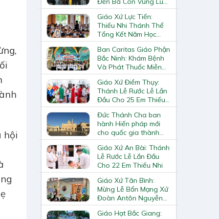
Đến Bà Con Vùng Lũ
Lai Châu
Giáo Xứ Lực Tiến:
n
Thiếu Nhi Thánh Thể
Tổng Kết Năm Học
.
Giáo Lý
ừng,
Ban Caritas Giáo Phận
Bắc Ninh: Khám Bệnh
ối
Và Phát Thuốc Miễn
Phí Tại Giáo Xứ Đồng
n
Giáo Xứ Điềm Thụy:
Chương
Thánh Lễ Rước Lễ Lần
hành
Đầu Cho 25 Em Thiếu
Nhi
Đức Thánh Cha ban
hành Hiến pháp mới
cho quốc gia thành
 hội
Vatican
Giáo Xứ An Bài: Thánh
Lễ Rước Lễ Lần Đầu
à
Cho 22 Em Thiếu Nhi
ăng
Giáo Xứ Tân Bình:
Mừng Lễ Bổn Mạng Xứ
mẹ
Đoàn Antôn Nguyễn
Tiến Đích Và Bế Giảng
Giáo Hạt Bắc Giang:
Năm Học Giáo Lý