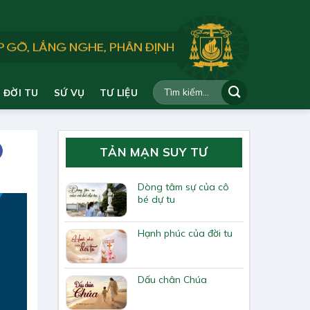
ĐỜI TU
SỨ VỤ
TƯ LIỆU
TẢN MẠN SUY TƯ
Dòng tâm sự của cô
bé dự tu
Hạnh phúc của đời tu
Dấu chân Chúa