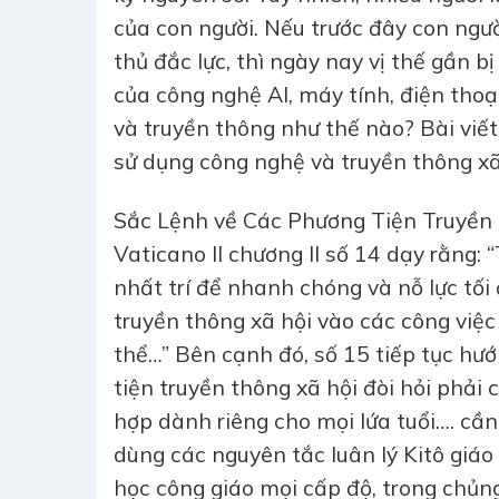
của con người. Nếu trước đây con ngư
thủ đắc lực, thì ngày nay vị thế gần bị
của công nghệ AI, máy tính, điện tho
và truyền thông như thế nào? Bài viết
sử dụng công nghệ và truyền thông x
Sắc Lệnh về Các Phương Tiện Truyền
Vaticano II chương II số 14 dạy rằng:
nhất trí để nhanh chóng và nỗ lực tố
truyền thông xã hội vào các công việ
thể…” Bên cạnh đó, số 15 tiếp tục hư
tiện truyền thông xã hội đòi hỏi phải
hợp dành riêng cho mọi lứa tuổi…. cần
dùng các nguyên tắc luân lý Kitô giá
học công giáo mọi cấp độ, trong chủn