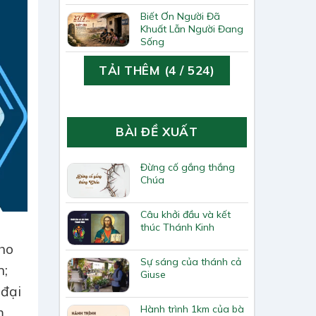
Biết Ơn Người Đã
Khuất Lẫn Người Đang
Sống
TẢI THÊM
(
4
/ 524)
BÀI ĐỀ XUẤT
Đừng cố gắng thắng
Chúa
Câu khởi đầu và kết
thúc Thánh Kinh
cho
Sự sáng của thánh cả
n;
Giuse
 đại
Hành trình 1km của bà
m