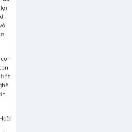
lại
ad
 và
àn
 con
con
chết
nghệ
 ơn
 Hoài