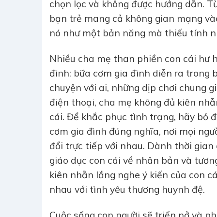
chọn lọc và không được hướng dẫn. Từ
bạn trẻ mang cả không gian mạng và
nó như một bản năng mà thiếu tính n
Nhiều cha mẹ than phiền con cái hư h
đình: bữa cơm gia đình diễn ra trong 
chuyện với ai, những dịp chơi chung 
điện thoại, cha mẹ không đủ kiên nhẫ
cái. Để khắc phục tình trạng, hãy bỏ 
cơm gia đình đúng nghĩa, nơi mọi ngườ
đổi trực tiếp với nhau. Dành thời gia
giáo dục con cái về nhân bản và tươn
kiên nhẫn lắng nghe ý kiến của con c
nhau với tình yêu thương huynh đệ.
Cuộc sống con người sẽ triển nở và phá