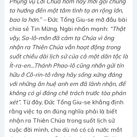
Phụng vụ Lời Chúa hôm nay mời gọi chúng
ta hướng đến một tâm tình tạ ơn rộng lớn,
bao la hơn.” –
Đức Tổng Giu-se mở đầu bài
chia sẻ Tin Mừng. Ngài nhấn mạnh:
“Thật
vậy, Sa-lô-môn đã cảm tạ Chúa vì ông
nhận ra Thiên Chúa vẫn hoạt động trong
suốt chiều dài lịch sử của cả một dân tộc là
Ít-ra-en…Thánh Phao-lô cũng nhắn gửi tín
hữu ở Cô-rin-tô rằng hãy sống xứng đáng
với những ân huệ anh em đã lãnh nhận, để
không có gì đáng chê trách trước tòa phán
xét”.
Từ đây, Đức Tổng Giu-se khẳng định
rằng việc tạ ơn đúng nghĩa phải là biết
nhận ra Thiên Chúa trong suốt lịch sử
cuộc đời mình, cho dù nó có cả nước mắt