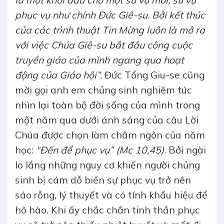
là một khởi đầu cho một sứ vụ mới, sứ vụ
phục vụ như chính Đức Giê-su. Bởi kết thúc
của các trình thuật Tin Mừng luôn là mở ra
với việc Chúa Giê-su bắt đầu công cuộc
truyền giáo của mình ngang qua hoạt
động của Giáo hội”.
Đức Tổng Giu-se cũng
mời gọi anh em chủng sinh nghiêm túc
nhìn lại toàn bộ đời sống của mình trong
một năm qua dưới ánh sáng của câu Lời
Chúa được chọn làm châm ngôn của năm
học:
“Đến để phục vụ” (Mc 10,45).
Bởi ngài
lo lắng những nguy cơ khiến người chủng
sinh bị cám dỗ biến sự phục vụ trở nên
sáo rỗng, lý thuyết và có tính khẩu hiệu để
hô hào. Khi ấy chắc chắn tinh thần phục