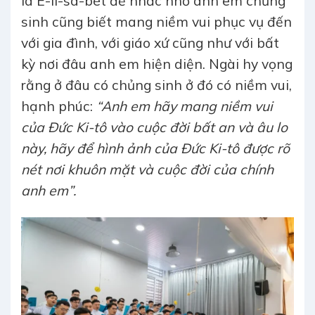
là Ê-li-sa-bét để nhắc nhở anh em chủng
sinh cũng biết mang niềm vui phục vụ đến
với gia đình, với giáo xứ cũng như với bất
kỳ nơi đâu anh em hiện diện. Ngài hy vọng
rằng ở đâu có chủng sinh ở đó có niềm vui,
hạnh phúc:
“Anh em hãy mang niềm vui
của Đức Ki-tô vào cuộc đời bất an và âu lo
này, hãy để hình ảnh của Đức Ki-tô được rõ
nét nơi khuôn mặt và cuộc đời của chính
anh em”.