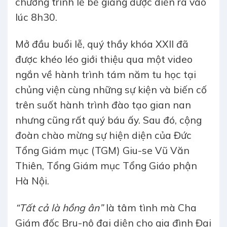
chương trình lễ bế giảng được diễn ra vào
lúc 8h30.
Mở đầu buổi lễ, quý thầy khóa XXII đã
được khéo léo giới thiệu qua một video
ngắn về hành trình tám năm tu học tại
chủng viện cùng những sự kiện và biến cố
trên suốt hành trình đào tạo gian nan
nhưng cũng rất quý báu ấy. Sau đó, cộng
đoàn chào mừng sự hiện diện của Đức
Tổng Giám mục (TGM) Giu-se Vũ Văn
Thiên, Tổng Giám mục Tổng Giáo phận
Hà Nội.
“Tất cả là hồng ân”
là tâm tình mà Cha
Giám đốc Bru-nô đại diện cho gia đình Đại