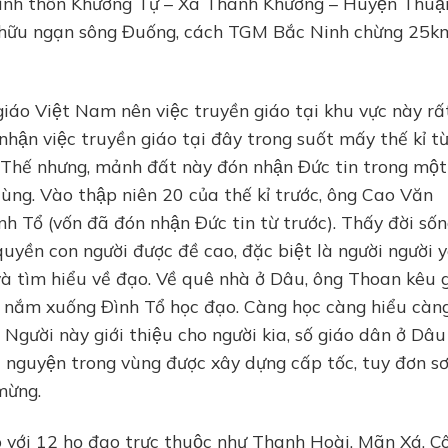
hính thôn Khương Tự – Xã Thanh Khương – Huyện Thuậ
n hữu ngạn sông Đuống, cách TGM Bắc Ninh chừng 25km
iáo Việt Nam nên việc truyền giáo tại khu vực này rấ
 nhận việc truyền giáo tại đây trong suốt mấy thế kỉ tư
. Thế nhưng, mảnh đất này đón nhận Đức tin trong một
̣ lùng. Vào thập niên 20 của thế kỉ trước, ông Cao Văn
Tổ (vốn đã đón nhận Đức tin từ trước). Thấy đời số
quyền con người được đề cao, đặc biệt là người người 
 tìm hiểu về đạo. Về quê nhà ở Dâu, ông Thoan kêu g
́m xuống Đình Tổ học đạo. Càng học càng hiểu càn
Người này giới thiệu cho người kia, số giáo dân ở Dâu
̀ nguyện trong vùng được xây dựng cấp tốc, tuy đơn s
mừng.
p với 12 họ đạo trực thuộc như Thanh Hoài, Mãn Xá, 