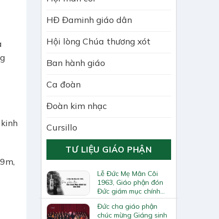
HĐ Đaminh giáo dân
Hội lòng Chúa thương xót
a
ng
Ban hành giáo
Ca đoàn
Đoàn kim nhạc
 kinh
Cursillo
TƯ LIỆU GIÁO PHẬN
 9m,
Lễ Đức Mẹ Mân Côi
1963, Giáo phận đón
Đức giám mục chính
toà tiên khởi
Đức cha giáo phận
chúc mừng Giáng sinh