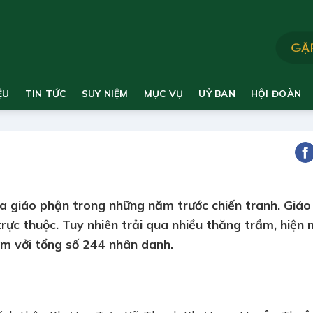
ỆU
TIN TỨC
SUY NIỆM
MỤC VỤ
UỶ BAN
HỘI ĐOÀN
ủa giáo phận trong những năm trước chiến tranh. Giáo
ực thuộc. Tuy nhiên trải qua nhiều thăng trầm, hiện 
m vởi tổng số 244 nhân danh.