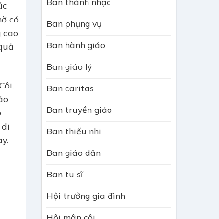
Ban thánh nhạc
úc
̀ có
Ban phụng vụ
g cao
Ban hành giáo
quả
Ban giáo lý
Côi,
Ban caritas
áo
Ban truyền giáo
o
 di
Ban thiếu nhi
̀y.
Ban giáo dân
Ban tu sĩ
Hội trưởng gia đình
Hội mân côi