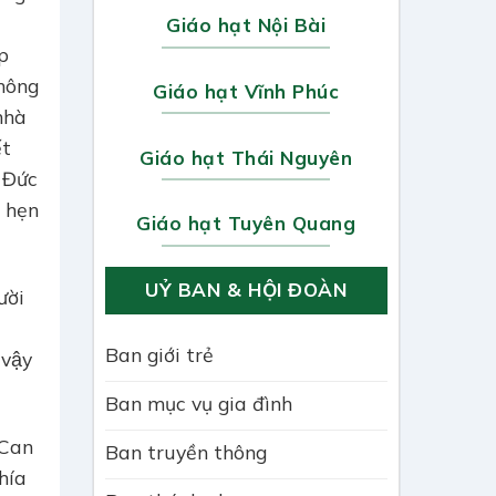
Giáo hạt Nội Bài
́p
không
Giáo hạt Vĩnh Phúc
nhà
́t
Giáo hạt Thái Nguyên
 Đức
 hẹn
Giáo hạt Tuyên Quang
UỶ BAN & HỘI ĐOÀN
ời
Ban giới trẻ
vậy
Ban mục vụ gia đình
 Can
Ban truyền thông
hía