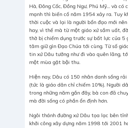
Hà, Đông Cốc, Đồng Ngư, Phú Mỹ… và có ca
mạnh thì biến cố năm 1954 xảy ra. Tuy k
thời cuộc và lại là người bổn đạo mới n
hay, vì thế mà từ một giáo xứ sầm uất, đ
thờ bị chiếm dụng trước sự bất lực của
tâm giữ gìn Đạo Chúa tới cùng. Từ số gia
tin xứ Dâu tưởng như đi vào quên lãng, tới
một mùa gặt bội thu.
Hiện nay, Dâu có 150 nhân danh sống rải 
(tức là giáo dân chỉ chiếm 10%). Người d
trong những năm gần đây, bà con đã chuyể
mà đời sống có phần ổn định hơn.
Ngôi thánh đường xứ Dâu tọa lạc bên tỉ
khởi công xây dựng năm 1998 tới 2001 hoa