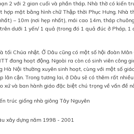
̣n 2 với 2 gian cuối và phần tháp. Nhà thờ có kiến tr
ợp mặt bằng hình chữ Thập thời Phục Hưng. Nhà thơ
 nhất) – 10m (nơi hẹp nhất), mái cao 14m, tháp chuôn
trên dưới 1 yến/ 1 quả (trong đó 1 quả đúc ở Pháp, 1 
và tối Chúa nhật. Ở Dâu cũng có một số hội đoàn Mân 
TT đang hoạt động. Ngoài ra còn có sinh viên công gi
Hà Nội thường xuyên sinh hoạt, cùng với một số giá
p lân cận. Trong tương lai, ở Dâu sẽ có thêm rất nhiều
 xứ và ban hành giáo đặc biệt chú trọng về vấn đề na