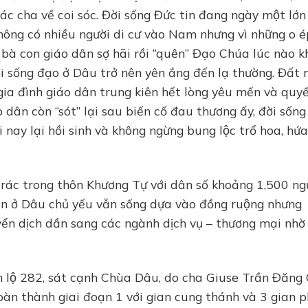
́c cha về coi sóc. Đời sống Đức tin đang ngày một lớn
hông có nhiều người di cư vào Nam nhưng vì những o e
ên bà con giáo dân sợ hãi rồi “quên” Đạo Chúa lúc nào 
ời sống đạo ở Dâu trở nên yên ắng đến lạ thường. Đất 
 5 gia đình giáo dân trung kiên hết lòng yêu mến và quyê
́o dân còn “sót” lại sau biến cố đau thương ấy, đời sống
 nay lại hồi sinh và không ngừng bung lộc trổ hoa, hứa
rác trong thôn Khương Tự với dân số khoảng 1,500 ngư
ân ở Dâu chủ yếu vẫn sống dựa vào đồng ruộng nhưng
n dịch dần sang các ngành dịch vụ – thương mại nhờ 
nh lộ 282, sát cạnh Chùa Dâu, do cha Giuse Trần Đăng
̀n thành giai đoạn 1 với gian cung thánh và 3 gian p