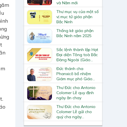
và Năm mới
 Ngăm
Thư mục vụ của một số
ều
vị mục tử giáo phận
ình
Bắc Ninh
rong
Thống kê giáo phận
Bắc Ninh năm 2025
hừng
̣t
Sắc lệnh thành lập Hạt
dân
Đại diện Tông toà Bắc
Đàng Ngoài (Giáo
phận Bắc Ninh)
năm
Đức thánh cha
Phanxicô bổ nhiệm
Giám mục phó Giáo
phận Bắc Ninh
Thư Đức cha Antonio
Colomer Lễ quy định
ngày ăn chay
t.
áo
Thư Đức cha Antonio
Colomer Lễ gửi cho
quý cha ngày
30.3.1898