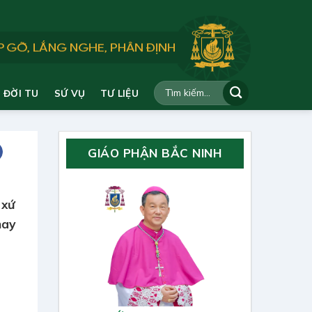
ĐỜI TU
SỨ VỤ
TƯ LIỆU
GIÁO PHẬN BẮC NINH
 xứ
nay