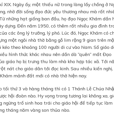
kỉ XIX. Ngày ấy, một thiếu nữ trong làng lấy chồng ở
ống, nhờ đời sống đạo đức yêu thương nhau mà rất nhi
Từ những hạt giống ban đầu, họ đạo Ngọc Khám dần h
xây dựng. Đến năm 1950, có thêm rất nhiều gia đình t
ủa các ông lý trưởng, lý phó. Lúc đó, Ngọc Khám có c
̣ng một ngôi nhà thờ bằng gỗ lim rộng 9 gian trên mô
̃ kéo theo khoảng 100 người di cư vào Nam. Số giáo 
i nhiều hình thức khác nhau nên dần dà “quên” mất Đạo
̉a giáo họ bị trưng thu làm nhà kho hợp tác xã. Tới 
ột nát cho giáo dân tới đọc kinh. Sau nhiều kiến nghị,
c Khám mảnh đất mới có nhà thờ hiện nay.
tối thứ 3 và hàng tháng thì có 1 Thánh Lễ Chúa Nhậ
được hội đoàn nào. Hy vọng trong tương lai không xa, gi
ngừng trổ sinh hoa trái cho giáo hội để tiếp tục làm
̃ng tháng năm vàng son thủa nào.