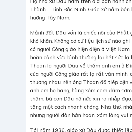
Họ nhà xứ Dâu nằm trên địa bàn hành c
Thành – Tỉnh Bắc Ninh. Giáo xứ nằm bê
hướng Tây Nam.
Mảnh đất Dâu vốn là chiếc nôi của Phật g
khó khăn. Không có cứ liệu lịch sử nào ghi
có người Công giáo hiện diện ở Việt Nam
hoàn cảnh vừa bình thường lại hết sức la
Thoan là người Dâu về thăm anh em ở Đình 
của người Công giáo rất lạ rất văn minh, 
thương nhau nên ông Thoan đã tiếp cận và
anh em họ hàng, hàng xóm cơm đùm cơm nă
thấm, bà con Dâu nô nức xin ra nhập đạo. 
tăng một cách nhanh chóng. Nhà thờ, nha
nhưng người dân hân hoan, xóm làng vui 
Tới năm 1936, giáo xứ Dâu được thiết lậ