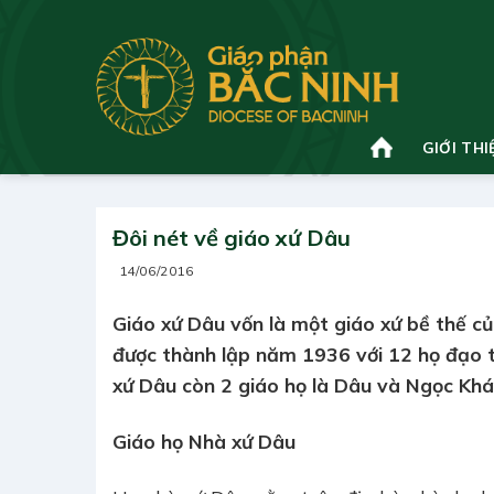
Bỏ
qua
nội
dung
GIỚI THI
Đôi nét về giáo xứ Dâu
14/06/2016
Giáo xứ Dâu vốn là một giáo xứ bề thế c
được thành lập năm 1936 với 12 họ đạo tr
xứ Dâu còn 2 giáo họ là Dâu và Ngọc Khá
Giáo họ Nhà xứ Dâu