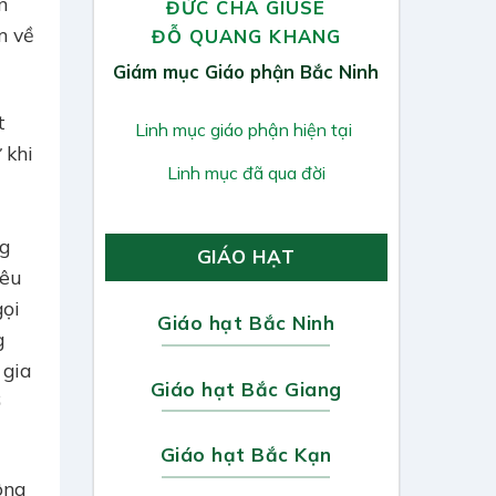
n
ĐỨC CHA GIUSE
 về
ĐỖ QUANG KHANG
Giám mục Giáo phận Bắc Ninh
t
Linh mục giáo phận hiện tại
̀ khi
Linh mục đã qua đời
ng
GIÁO HẠT
yêu
ọi
Giáo hạt Bắc Ninh
g
 gia
Giáo hạt Bắc Giang
ơ
Giáo hạt Bắc Kạn
Công