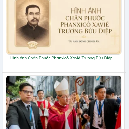
Hình ảnh Chân Phước Phanxicô Xaviê Trương Bửu Diệp