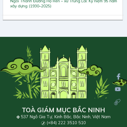
Ngôi Thánh Đường Họ Rèn – xứ Trung Lai: Kỷ niệm 95 năm
xây dựng (1930–2025)
TOÀ GIÁM MỤC BẮC NINH
537 Ngô Gia Tự, Kinh Bắc, Bắc Ninh, Việt Nam
(+84) 222 3510 510