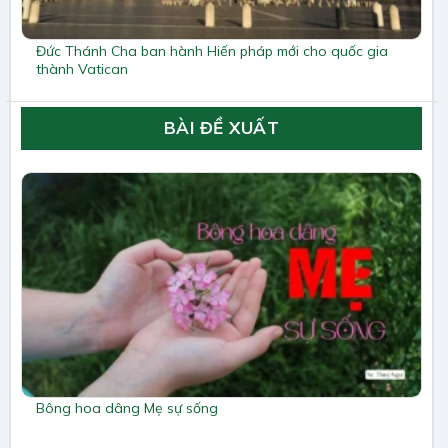
Đức Thánh Cha ban hành Hiến pháp mới cho quốc gia
thành Vatican
BÀI ĐỀ XUẤT
Bông hoa dâng Mẹ sự sống