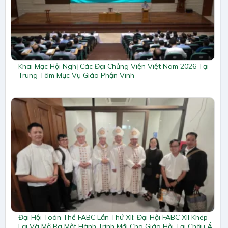
Khai Mạc Hội Nghị Các Đại Chủng Viện Việt Nam 2026 Tại
Trung Tâm Mục Vụ Giáo Phận Vinh
Đại Hội Toàn Thể FABC Lần Thứ XII: Đại Hội FABC XII Khép
Lại Và Mở Ra Một Hành Trình Mới Cho Giáo Hội Tại Châu Á