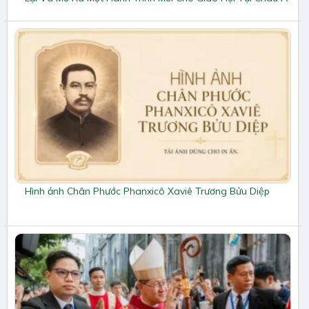
Hình ảnh Chân Phước Phanxicô Xaviê Trương Bửu Diệp