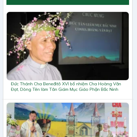
Ðức Thánh Cha Beneđitô XVI bổ nhiệm Cha Hoàng Văn
Ðạt, Dòng Tên làm Tân Giám Mục Giáo Phận Bắc Ninh