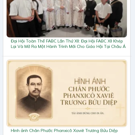
Đại Hội Toàn Thể FABC Lần Thứ XII: Đại Hội FABC XII Khép
Lại Và Mở Ra Một Hành Trình Mới Cho Giáo Hội Tại Châu Á
Hình ảnh Chân Phước Phanxicô Xaviê Trương Bửu Diệp