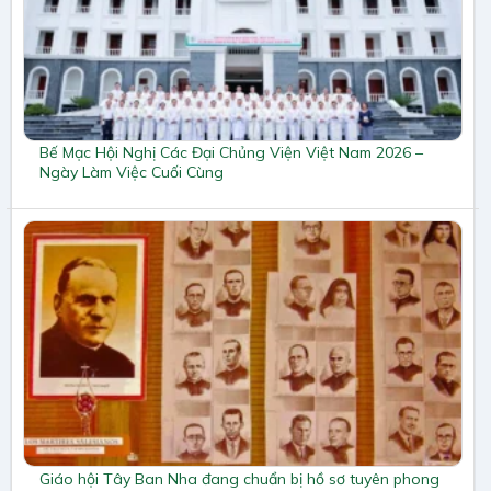
Bế Mạc Hội Nghị Các Đại Chủng Viện Việt Nam 2026 –
Ngày Làm Việc Cuối Cùng
Giáo hội Tây Ban Nha đang chuẩn bị hồ sơ tuyên phong