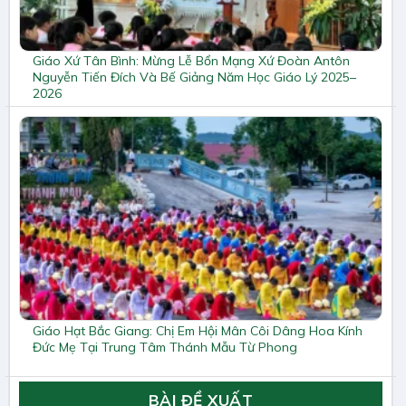
Giáo Xứ Tân Bình: Mừng Lễ Bổn Mạng Xứ Đoàn Antôn
Nguyễn Tiến Đích Và Bế Giảng Năm Học Giáo Lý 2025–
2026
Giáo Hạt Bắc Giang: Chị Em Hội Mân Côi Dâng Hoa Kính
Đức Mẹ Tại Trung Tâm Thánh Mẫu Từ Phong
BÀI ĐỀ XUẤT