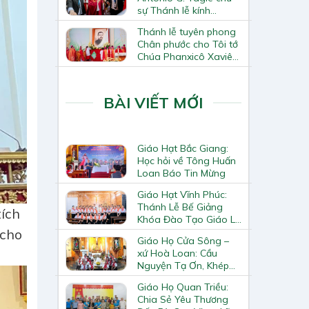
sự Thánh lễ kính
Thánh Tô-ma Tông đồ
Thánh lễ tuyên phong
tại Nhà thờ Chính tòa
Chân phước cho Tôi tớ
Hà Nội
Chúa Phanxicô Xaviê
Trương Bửu Diệp
BÀI VIẾT MỚI
Giáo Hạt Bắc Giang:
Học hỏi về Tông Huấn
Loan Báo Tin Mừng
Giáo Hạt Vĩnh Phúc:
Thánh Lễ Bế Giảng
tích
Khóa Đào Tạo Giáo Lý
Viên – Huynh Trưởng
 cho
Giáo Họ Cửa Sông –
Cấp II
xứ Hoà Loan: Cầu
Nguyện Tạ Ơn, Khép
Lại Khóa Huấn Luyện
Giáo Họ Quan Triều:
Giáo Lý Viên Cấp II
Chia Sẻ Yêu Thương