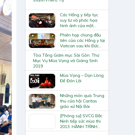
Các Hồng y tiếp tục
suy tư và phác họa
hình ảnh của một
“Giáo hoàng mục tử”
Phiên họp chung đầu
tiên của các Hồng y tại
Vatican sau khi Đức
Thánh Cha Phanxicô
Tòa Tổng Giám mục Sài Gòn: Thư
qua đời
Mục Vụ Mùa Vọng và Giáng Sinh
2019
Mùa Vọng – Dọn Lòng
Để Đón Lời
Những món quà Trung
thu của hội Caritas
giáo xứ Nội Bài
[Phóng sự] SVCG Bắc
Ninh tiếp sức mùa thi
2013: HÀNH TRÌNH
YÊU THƯƠNG