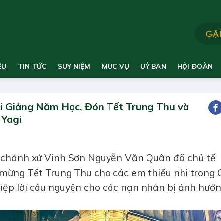
ỆU
TIN TỨC
SUY NIỆM
MỤC VỤ
UỶ BAN
HỘI ĐOÀN
i Giảng Năm Học, Đón Tết Trung Thu và
 Yagi
 chánh xứ Vinh Sơn Nguyễn Văn Quân đã chủ tế
mừng Tết Trung Thu cho các em thiếu nhi trong 
iệp lời cầu nguyện cho các nạn nhân bị ảnh hưở