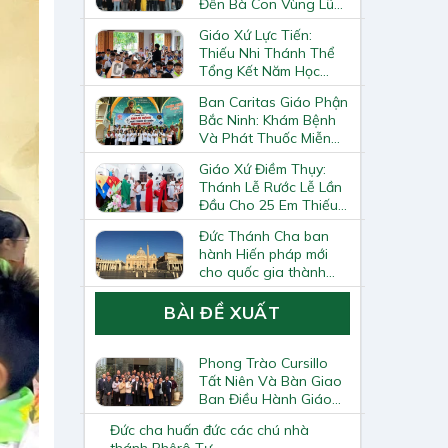
Đến Bà Con Vùng Lũ
Lai Châu
Giáo Xứ Lực Tiến:
Thiếu Nhi Thánh Thể
Tổng Kết Năm Học
Giáo Lý
Ban Caritas Giáo Phận
Bắc Ninh: Khám Bệnh
Và Phát Thuốc Miễn
Phí Tại Giáo Xứ Đồng
Giáo Xứ Điềm Thụy:
Chương
Thánh Lễ Rước Lễ Lần
Đầu Cho 25 Em Thiếu
Nhi
Đức Thánh Cha ban
hành Hiến pháp mới
cho quốc gia thành
Vatican
BÀI ĐỀ XUẤT
Phong Trào Cursillo
Tất Niên Và Bàn Giao
Ban Điều Hành Giáo
Phận
Đức cha huấn đức các chú nhà
thánh Phêrô Tự