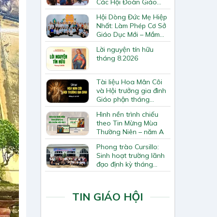
Các Hội Đoàn Giáo
Hạt Bắc Giang
Hội Dòng Đức Mẹ Hiệp
Nhất: Làm Phép Cơ Sở
Giáo Dục Mới – Mầm
Non Thiên Ân
Lời nguyện tín hữu
tháng 8.2026
Tài liệu Hoa Mân Côi
và Hội trưởng gia đình
Giáo phận tháng
8.2026
Hình nền trình chiếu
theo Tin Mừng Mùa
Thường Niên – năm A
Phong trào Cursillo:
Sinh hoạt trường lãnh
đạo định kỳ tháng
7/2026
TIN GIÁO HỘI