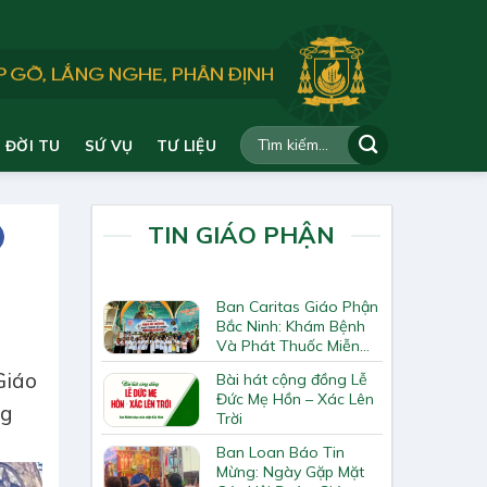
ĐỜI TU
SỨ VỤ
TƯ LIỆU
TIN GIÁO PHẬN
Ban Caritas Giáo Phận
Bắc Ninh: Khám Bệnh
Và Phát Thuốc Miễn
Phí Tại Giáo Xứ Đồng
Giáo
Bài hát cộng đồng Lễ
Chương
Đức Mẹ Hồn – Xác Lên
ng
Trời
Ban Loan Báo Tin
Mừng: Ngày Gặp Mặt