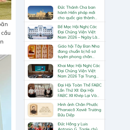
Đức Thánh Cha ban
hành Hiến pháp mới
cho quốc gia thành
Vatican
oãn
Bế Mạc Hội Nghị Các
Đại Chủng Viện Việt
 cầu
Nam 2026 – Ngày Làm
ăn
Việc Cuối Cùng
Giáo hội Tây Ban Nha
đang chuẩn bị hồ sơ
tuyên phong chân
phước và phong thánh
Khai Mạc Hội Nghị Các
cho 3.344 vị
Đại Chủng Viện Việt
Nam 2026 Tại Trung
Tâm Mục Vụ Giáo
Đại Hội Toàn Thể FABC
Phận Vinh
Lần Thứ XII: Đại Hội
FABC XII Khép Lại Và
Mở Ra Một Hành Trình
Hình ảnh Chân Phước
Mới Cho Giáo Hội Tại
Phanxicô Xaviê Trương
Châu Á
Bửu Diệp
Đức Hồng y Luis
Antonio G. Tagle chủ