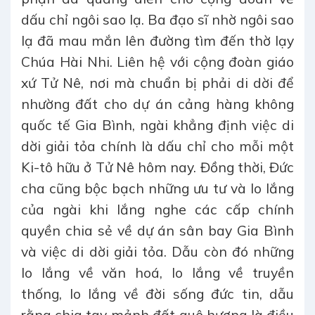
dấu chỉ ngôi sao lạ. Ba đạo sĩ nhờ ngôi sao
lạ đã mau mắn lên đường tìm đến thờ lạy
Chúa Hài Nhi. Liên hệ với cộng đoàn giáo
xứ Tử Nê, nơi mà chuẩn bị phải di dời để
nhường đất cho dự án cảng hàng không
quốc tế Gia Bình, ngài khẳng định việc di
dời giải tỏa chính là dấu chỉ cho mỗi một
Ki-tô hữu ở Tử Nê hôm nay. Đồng thời, Đức
cha cũng bộc bạch những ưu tư và lo lắng
của ngài khi lắng nghe các cấp chính
quyền chia sẻ về dự án sân bay Gia Bình
và việc di dời giải tỏa. Dẫu còn đó những
lo lắng về văn hoá, lo lắng về truyền
thống, lo lắng về đời sống đức tin, dẫu
rằng chia tay mảnh đất quê hương là điều