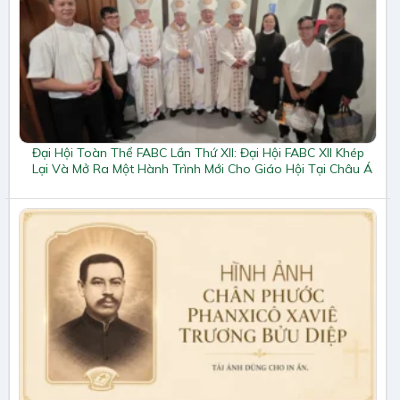
Đại Hội Toàn Thể FABC Lần Thứ XII: Đại Hội FABC XII Khép
Lại Và Mở Ra Một Hành Trình Mới Cho Giáo Hội Tại Châu Á