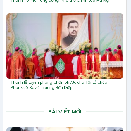
Thánh Tô-ma Tông đồ tại Nhà thờ Chính tòa Hà Nội
Thánh lễ tuyên phong Chân phước cho Tôi tớ Chúa
Phanxicô Xaviê Trương Bửu Diệp
BÀI VIẾT MỚI