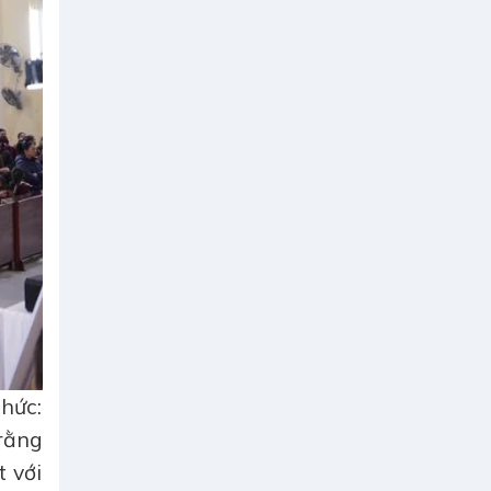
thức:
rằng
 với