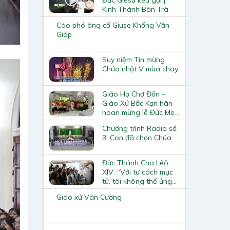
Kinh Thánh Bàn Trà
Cáo phó ông cố Giuse Khổng Văn
Giáp
Suy niệm Tin mừng
Chúa nhật V mùa chay
Giáo Họ Chợ Đồn –
Giáo Xứ Bắc Kạn hân
hoan mừng lễ Đức Mẹ
Fatima Bổn mạng
Chương trình Radio số
3: Con đã chọn Chúa
Đức Thánh Cha Lêô
XIV: “Với tư cách mục
tử, tôi không thể ủng
hộ chiến tranh, quá
Giáo xứ Vân Cương
nhiều người vô tội đã
chết”