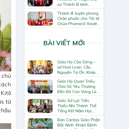
sự Thánh lễ kính
Thánh Tô-ma Tông đồ
Thánh lễ tuyên phong
tại Nhà thờ Chính tòa
Chân phước cho Tôi tớ
Hà Nội
Chúa Phanxicô Xaviê
Trương Bửu Diệp
BÀI VIẾT MỚI
Giáo Họ Cửa Sông –
xứ Hoà Loan: Cầu
Nguyện Tạ Ơn, Khép
g chủ
Lại Khóa Huấn Luyện
Giáo Họ Quan Triều:
Giáo Lý Viên Cấp II
 cách
Chia Sẻ Yêu Thương
Đến Bà Con Vùng Lũ
Kitô
Lai Châu
Giáo Xứ Lực Tiến:
is từ
Thiếu Nhi Thánh Thể
 chầu
Tổng Kết Năm Học
Giáo Lý
Ban Caritas Giáo Phận
Bắc Ninh: Khám Bệnh