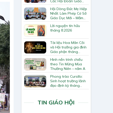
Các Hội Đoàn Giáo
Hạt Bắc Giang
Hội Dòng Đức Mẹ Hiệp
Nhất: Làm Phép Cơ Sở
Giáo Dục Mới – Mầm
Non Thiên Ân
Lời nguyện tín hữu
tháng 8.2026
Tài liệu Hoa Mân Côi
và Hội trưởng gia đình
Giáo phận tháng
8.2026
Hình nền trình chiếu
theo Tin Mừng Mùa
Thường Niên – năm A
Phong trào Cursillo:
Sinh hoạt trường lãnh
đạo định kỳ tháng
7/2026
TIN GIÁO HỘI