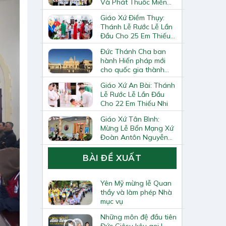
Và Phát Thuốc Miễn
Phí Tại Giáo Xứ Đồng
Giáo Xứ Điềm Thụy:
Chương
Thánh Lễ Rước Lễ Lần
Đầu Cho 25 Em Thiếu
Nhi
Đức Thánh Cha ban
hành Hiến pháp mới
cho quốc gia thành
Vatican
Giáo Xứ An Bài: Thánh
Lễ Rước Lễ Lần Đầu
Cho 22 Em Thiếu Nhi
Giáo Xứ Tân Bình:
Mừng Lễ Bổn Mạng Xứ
Đoàn Antôn Nguyễn
Tiến Đích Và Bế Giảng
Năm Học Giáo Lý
BÀI ĐỀ XUẤT
2025–2026
Yên Mỹ mừng lễ Quan
thầy và làm phép Nhà
mục vụ
Những môn đệ đầu tiên
Đức Giêsu kêu gọi |