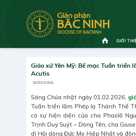
Bỏ
qua
nội
dung
GIỚI THI
Giáo xứ Yên Mỹ: Bế mạc Tuần triển
Acutis
02/02/2026
Sáng Chúa nhật ngày 01.02.2026,
giá
Tuần triển lãm Phép lạ Thánh Thể T
có sự hiện diện của cha Phaolô Ng
Trịnh Duy Suýt – Dòng Tên, cha Gius
dì Hội dòng Đức Mẹ Hiệp Nhất và đôn