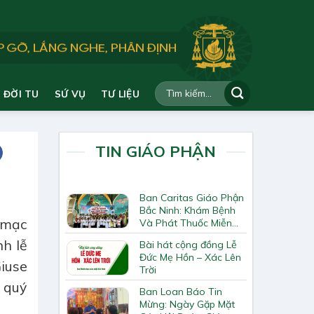
ĐỜI TU
SỨ VỤ
TƯ LIỆU
TIN GIÁO PHẬN
Ban Caritas Giáo Phận
Bắc Ninh: Khám Bệnh
 mạc
Và Phát Thuốc Miễn
Phí Tại Giáo Xứ Đồng
h lễ
Bài hát cộng đồng Lễ
Chương
Đức Mẹ Hồn – Xác Lên
iuse
Trời
 quý
Ban Loan Báo Tin
Mừng: Ngày Gặp Mặt