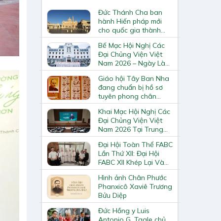
Đức Thánh Cha ban
hành Hiến pháp mới
cho quốc gia thành
Vatican
Bế Mạc Hội Nghị Các
Đại Chủng Viện Việt
Nam 2026 – Ngày Làm
Việc Cuối Cùng
Giáo hội Tây Ban Nha
đang chuẩn bị hồ sơ
tuyên phong chân
phước và phong thánh
Khai Mạc Hội Nghị Các
cho 3.344 vị
Đại Chủng Viện Việt
Nam 2026 Tại Trung
Tâm Mục Vụ Giáo
Đại Hội Toàn Thể FABC
Phận Vinh
Lần Thứ XII: Đại Hội
FABC XII Khép Lại Và
Mở Ra Một Hành Trình
Hình ảnh Chân Phước
Mới Cho Giáo Hội Tại
Phanxicô Xaviê Trương
Châu Á
Bửu Diệp
Đức Hồng y Luis
Antonio G. Tagle chủ